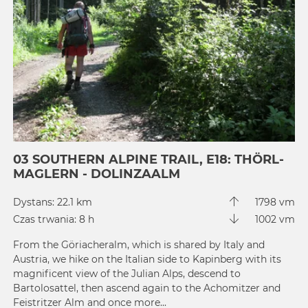
03 SOUTHERN ALPINE TRAIL, E18: THÖRL-
MAGLERN - DOLINZAALM
Dystans: 22.1 km
1798 vm
Czas trwania: 8 h
1002 vm
From the Göriacheralm, which is shared by Italy and
Austria, we hike on the Italian side to Kapinberg with its
magnificent view of the Julian Alps, descend to
Bartolosattel, then ascend again to the Achomitzer and
Feistritzer Alm and once more...