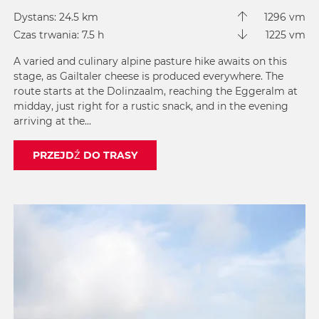
Dystans: 24.5 km
1296 vm
Czas trwania: 7.5 h
1225 vm
A varied and culinary alpine pasture hike awaits on this
stage, as Gailtaler cheese is produced everywhere. The
route starts at the Dolinzaalm, reaching the Eggeralm at
midday, just right for a rustic snack, and in the evening
arriving at the...
PRZEJDŹ DO TRASY