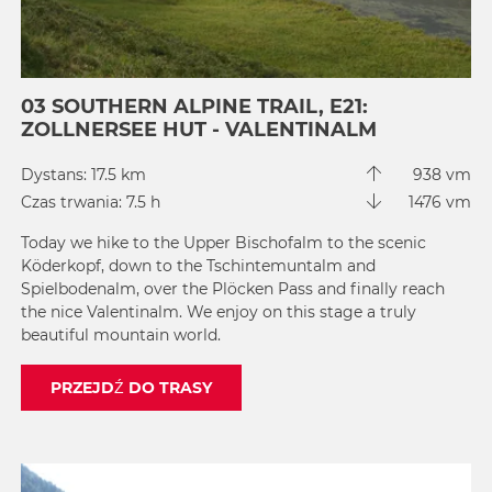
03 SOUTHERN ALPINE TRAIL, E21:
ZOLLNERSEE HUT - VALENTINALM
Dystans: 17.5 km
938 vm
Czas trwania: 7.5 h
1476 vm
Today we hike to the Upper Bischofalm to the scenic
Köderkopf, down to the Tschintemuntalm and
Spielbodenalm, over the Plöcken Pass and finally reach
the nice Valentinalm. We enjoy on this stage a truly
beautiful mountain world.
PRZEJDŹ DO TRASY