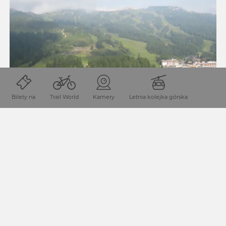
Bilety na
Trail World
Kamery
Letnia kolejka górska
03 SOUTHERN ALPS TRAIL, E20: NASSFELD -
ZOLLNERSEE HUT
Dystans: 23.1 km
1304 vm
Czas trwania: 9.3 h
1131 vm
From the Alpenhotel Plattner above Naßfeld, we hike
partly in dense fog and strong wind alternately over alpine
terrain and gentle alpine meadows along trenches and