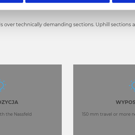
ds over technically demanding sections. Uphill sections a
ZYCJA
WYPOS
th the Nassfeld
150 mm travel or more ne