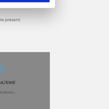
re present.
AŻENIE
cessary...