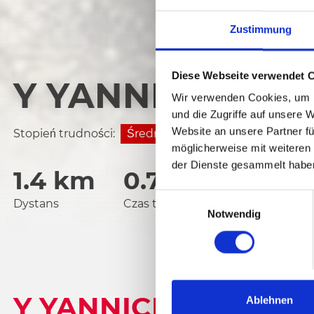
Zustimmung
Diese Webseite verwendet 
Y YANNICK
Wir verwenden Cookies, um I
und die Zugriffe auf unsere 
Website an unsere Partner fü
Stopień trudności:
Średnia
möglicherweise mit weiteren
der Dienste gesammelt habe
1.4 km
0.7 h
1752 v
E
Dystans
Czas trwania
Najniższy punkt
Notwendig
i
n
w
i
l
Y YANNICK
l
Ablehnen