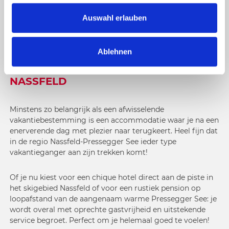
u
s
FIJNE ACCOMMODATIE IN DE
Auswahl erlauben
WORLD OF MOUNTAINS & LAKES
w
a
Ablehnen
h
l
HOTELS EN ACCOMMODATIE IN
NASSFELD
Minstens zo belangrijk als een afwisselende
vakantiebestemming is een accommodatie waar je na een
enerverende dag met plezier naar terugkeert. Heel fijn dat
in de regio Nassfeld-Pressegger See ieder type
vakantieganger aan zijn trekken komt!
Of je nu kiest voor een chique hotel direct aan de piste in
het skigebied Nassfeld of voor een rustiek pension op
loopafstand van de aangenaam warme Pressegger See: je
wordt overal met oprechte gastvrijheid en uitstekende
service begroet. Perfect om je helemaal goed te voelen!