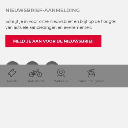
NIEUWSBRIEF-AANMELDING
Schrijf je in voor onze nieuwsbrief en blijf op de hoogte
van actuele aanbiedingen en evenementen.
MELD JE AAN VOOR DE NIEUWSBRIEF
Tickets
Trail World
Webcam
Zomer bergbaan
NEEM CONTACT MET ONS OP
+43 4285 82 41
info@nassfeld.at