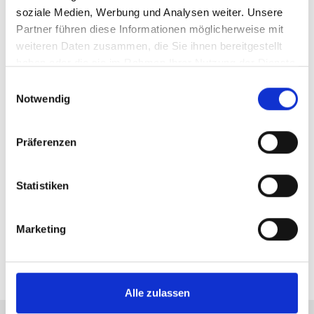
soziale Medien, Werbung und Analysen weiter. Unsere
Partner führen diese Informationen möglicherweise mit
weiteren Daten zusammen, die Sie ihnen bereitgestellt
haben oder die sie im Rahmen Ihrer Nutzung der Dienste
gesammelt haben.
E
Notwendig
i
n
w
Präferenzen
i
l
l
Statistiken
i
g
Marketing
u
n
g
s
Alle zulassen
a