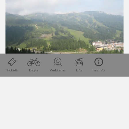
Tickets
Bicyle
Webcams
Lifts
nav.info
03 SOUTHERN ALPS TRAIL, E20: NASSFELD -
ZOLLNERSEE HUT
Distance: 23.1 km
1304 vm
Duration: 9.3 h
1131 vm
From the Alpenhotel Plattner above Naßfeld, we hike
partly in dense fog and strong wind alternately over alpine