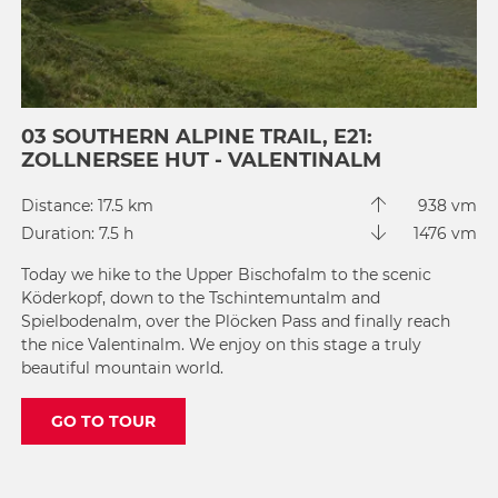
03 SOUTHERN ALPINE TRAIL, E21:
ZOLLNERSEE HUT - VALENTINALM
Distance: 17.5 km
938 vm
Duration: 7.5 h
1476 vm
Today we hike to the Upper Bischofalm to the scenic
Köderkopf, down to the Tschintemuntalm and
Spielbodenalm, over the Plöcken Pass and finally reach
the nice Valentinalm. We enjoy on this stage a truly
beautiful mountain world.
GO TO TOUR