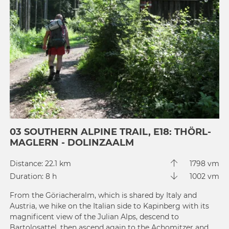
03 SOUTHERN ALPINE TRAIL, E18: THÖRL-
MAGLERN - DOLINZAALM
Distance: 22.1 km
1798 vm
Duration: 8 h
1002 vm
From the Göriacheralm, which is shared by Italy and
Austria, we hike on the Italian side to Kapinberg with its
magnificent view of the Julian Alps, descend to
Bartolosattel, then ascend again to the Achomitzer and