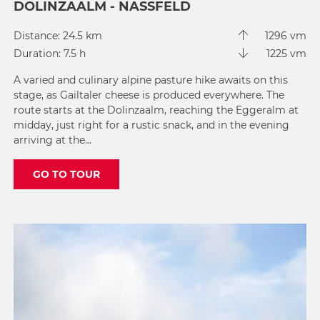
DOLINZAALM - NASSFELD
Distance: 24.5 km
1296 vm
Duration: 7.5 h
1225 vm
A varied and culinary alpine pasture hike awaits on this
stage, as Gailtaler cheese is produced everywhere. The
route starts at the Dolinzaalm, reaching the Eggeralm at
midday, just right for a rustic snack, and in the evening
arriving at the...
GO TO TOUR