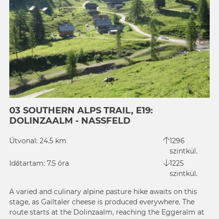
03 SOUTHERN ALPS TRAIL, E19:
DOLINZAALM - NASSFELD
Útvonal: 24.5 km
1296
szintkül.
Időtartam: 7.5 óra
1225
szintkül.
A varied and culinary alpine pasture hike awaits on this
stage, as Gailtaler cheese is produced everywhere. The
route starts at the Dolinzaalm, reaching the Eggeralm at