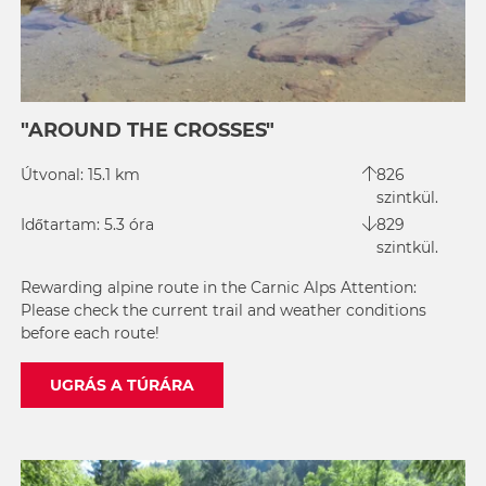
"AROUND THE CROSSES"
Útvonal: 15.1 km
826
szintkül.
Időtartam: 5.3 óra
829
szintkül.
Rewarding alpine route in the Carnic Alps Attention:
Please check the current trail and weather conditions
before each route!
UGRÁS A TÚRÁRA