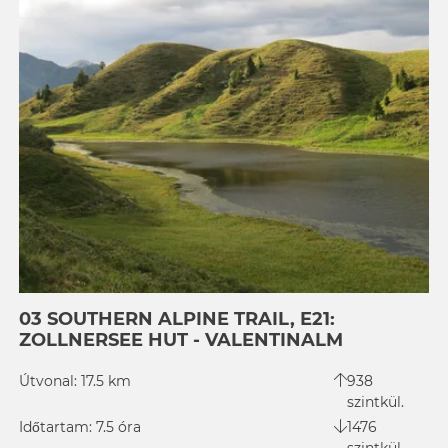
03 SOUTHERN ALPINE TRAIL, E21:
ZOLLNERSEE HUT - VALENTINALM
Útvonal: 17.5 km
938
szintkül.
Időtartam: 7.5 óra
1476