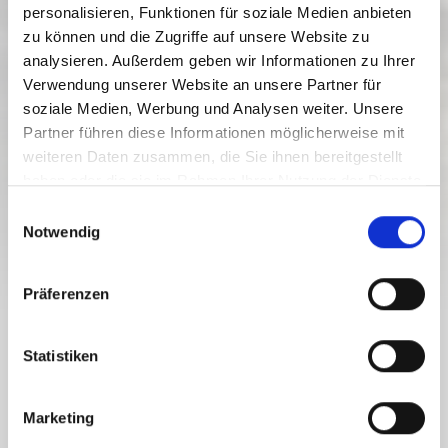
personalisieren, Funktionen für soziale Medien anbieten
zu können und die Zugriffe auf unsere Website zu
analysieren. Außerdem geben wir Informationen zu Ihrer
Verwendung unserer Website an unsere Partner für
soziale Medien, Werbung und Analysen weiter. Unsere
Partner führen diese Informationen möglicherweise mit
weiteren Daten zusammen, die Sie ihnen bereitgestellt
haben oder die sie im Rahmen Ihrer Nutzung der Dienste
TÚRÁZÁS
gesammelt haben.
E
Notwendig
i
n
w
Präferenzen
i
l
TÚRÁZÁS A NASSFELD-PRESSEGGER
l
Statistiken
SEE RÉGIÓBAN
i
g
Marketing
u