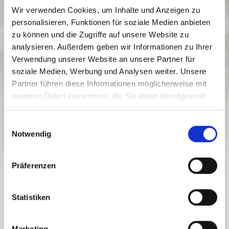
Wir verwenden Cookies, um Inhalte und Anzeigen zu
personalisieren, Funktionen für soziale Medien anbieten
zu können und die Zugriffe auf unsere Website zu
analysieren. Außerdem geben wir Informationen zu Ihrer
Verwendung unserer Website an unsere Partner für
soziale Medien, Werbung und Analysen weiter. Unsere
XS_W5 ICE CRYSTAL TRAIL
Partner führen diese Informationen möglicherweise mit
weiteren Daten zusammen, die Sie ihnen bereitgestellt
Stopień trudności:
Średnia
haben oder die sie im Rahmen Ihrer Nutzung der Dienste
4.7 km
1.3 h
930 vm
gesammelt haben.
E
Dystans
Czas trwania
Najniższy punkt
Notwendig
i
977 vm
n
75 vm
75 vm
Najwyższy punkt
w
Präferenzen
i
l
XS_W5 ICE CRYSTAL TRAIL
l
Statistiken
i
g
Style: Skating
Marketing