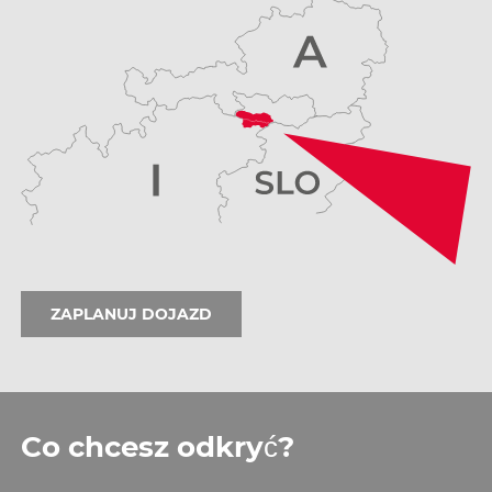
ZAPLANUJ DOJAZD
Co chcesz odkryć?