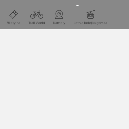
Wyszukiwane hasło
Bilety na
Trail World
Kamery
Letnia kolejka górska
ROZPOCZNIJ WYSZUKIWANIE
Start
Touren
XS_W5 Ice Crystal Trail
REJESTRACJA DO NEWSLETTERA
Zapisz się do naszego newslettera i bądź na bieżąco z
aktualnymi ofertami i wydarzeniami.
ZAPISZ SIĘ DO NEWSLETTERA