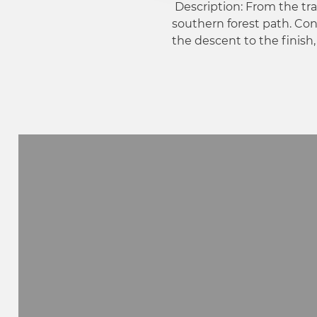
Description: From the tra
a
southern forest path. Co
u
the descent to the finish,
s
w
a
h
l