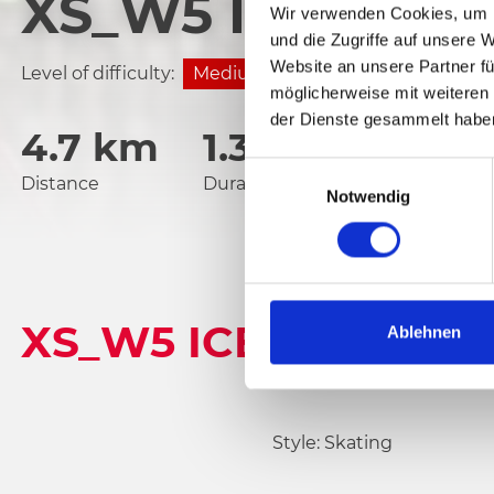
XS_W5 ICE CRYS
Wir verwenden Cookies, um I
und die Zugriffe auf unsere 
Website an unsere Partner fü
Level of difficulty:
Medium
möglicherweise mit weiteren
der Dienste gesammelt habe
4.7 km
1.3 h
930 vm
E
Distance
Duration
Lowest elevation
Notwendig
i
n
w
i
l
XS_W5 ICE CRYSTAL 
l
Ablehnen
i
g
u
n
Style: Skating
g
s