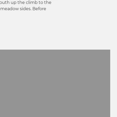
south up the climb to the
d meadow sides. Before