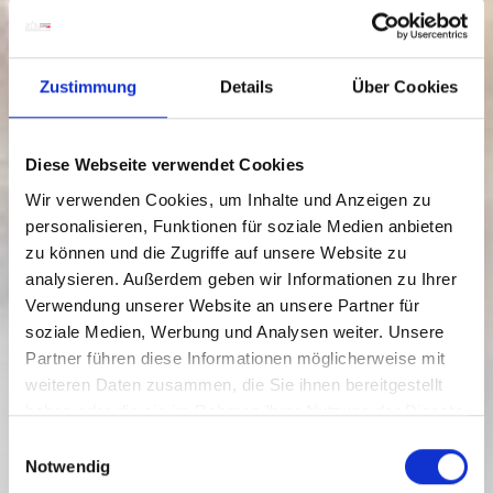
Zustimmung
Details
Über Cookies
Diese Webseite verwendet Cookies
Wir verwenden Cookies, um Inhalte und Anzeigen zu
personalisieren, Funktionen für soziale Medien anbieten
zu können und die Zugriffe auf unsere Website zu
analysieren. Außerdem geben wir Informationen zu Ihrer
Hermagor
Verwendung unserer Website an unsere Partner für
05/12/2026 - 15/04/2027
soziale Medien, Werbung und Analysen weiter. Unsere
Monday to Sunday
Partner führen diese Informationen möglicherweise mit
09:00
-
16:00
weiteren Daten zusammen, die Sie ihnen bereitgestellt
FOOD & BEVERAGE
haben oder die sie im Rahmen Ihrer Nutzung der Dienste
RUDNIGALM - WINTER
gesammelt haben.
E
Notwendig
i
closed