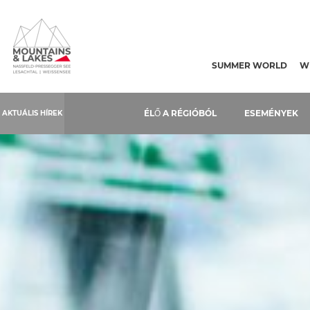
Table Of Content
Hívható busz és taxi
Navigáció átugrása
Ugrás a főtartalomra
Ugrás a főnavigációra
SUMMER WORLD
W
ÉLŐ A RÉGIÓBÓL
ESEMÉNYEK
AKTUÁLIS HÍREK