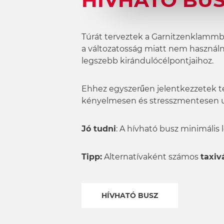
HÍVHATÓ BUS
u
n
g
s
Túrát terveztek a Garnitzenklammb
a
a változatosság miatt nem használn
u
legszebb kirándulócélpontjaihoz.
s
w
Ehhez egyszerűen jelentkezzetek tel
a
kényelmesen és stresszmentesen ut
h
l
Jó tudni
: A hívható busz minimális
Tipp:
Alternatívaként számos
taxiv
HÍVHATÓ BUSZ