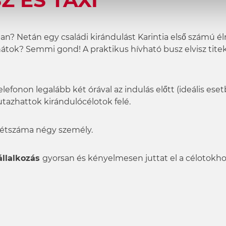
Z ÉS TAXI
an? Netán egy családi kirándulást Karintia első számú
átok? Semmi gond! A praktikus hívható busz elvisz tite
efonon legalább két órával az indulás előtt (ideális ese
azhattok kirándulócélotok felé.
 létszáma négy személy.
állalkozás
gyorsan és kényelmesen juttat el a célotokho