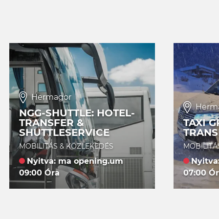
Hermagor
Herm
NGG-SHUTTLE: HOTEL-
TRANSFER &
TAXI G
SHUTTLESERVICE
TRANS
MOBILITÁS & KÖZLEKEDÉS
MOBILITÁ
Nyitva: ma opening.um
Nyitva
09:00 Óra
07:00 Ó