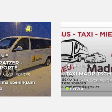
agor
RATZER -
Hermagor
PORTE
TAXI MADRITSCH
S & KÖZLEKEDÉS
MOBILITÁS & KÖZLEKEDÉ
: ma opening.um
ra
nyitva