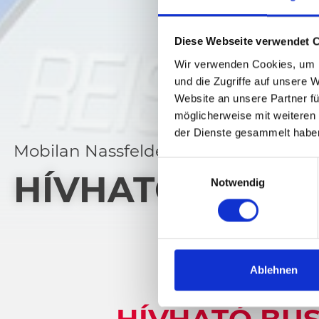
Diese Webseite verwendet 
Wir verwenden Cookies, um I
und die Zugriffe auf unsere 
Website an unsere Partner fü
möglicherweise mit weiteren
der Dienste gesammelt habe
Mobilan Nassfelden
E
HÍVHATÓ BUSZ É
Notwendig
i
n
w
i
l
l
Ablehnen
i
g