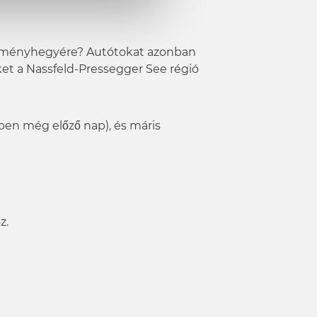
 élményhegyére? Autótokat azonban
ket a Nassfeld-Pressegger See régió
tben még előző nap), és máris
z.