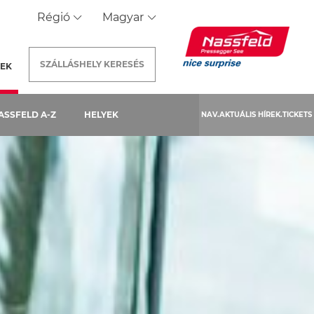
Régió
Magyar
SZÁLLÁSHELY
KERESÉS
REK
(AKTUÁLIS OLDAL)
ASSFELD A-Z
HELYEK
NAV.AKTUÁLIS HÍREK.TICKETS