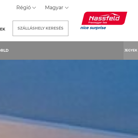
Régió
Magyar
SZÁLLÁSHELY
KERESÉS
REK
ORLD
JEGYEK