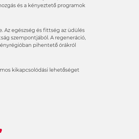
 a mozgás és a kényeztető programok
ve. Az egészség és fittség az üdülés
tság szempontjából. A regeneráció,
ményrégióban pihentető órákról
ámos kikapcsolódási lehetőséget
”