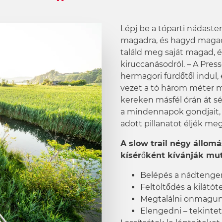
Lépj be a tóparti nádasteng
magadra, és hagyd magad
találd meg saját magad, és
kiruccanásodról. – A Press
hermagori fürdőtől indul,
vezet a tó három méter m
kereken másfél órán át s
a mindennapok gondjait, 
adott pillanatot éljék meg
A slow trail négy állom
kísérőként kívánják mut
Belépés a nádtenger
Feltöltődés a kilátót
Megtalálni önmagun
Elengedni – tekintet