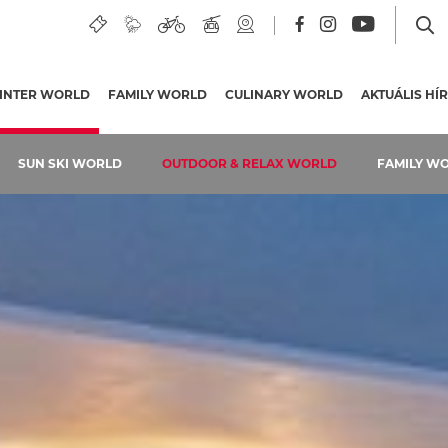
óban
INTER WORLD
(AKTUÁLIS OLDAL)
FAMILY WORLD
CULINARY WORLD
AKTUÁLIS HÍ
SUN SKI WORLD
OUTDOOR & RELAX WORLD
FAMILY W