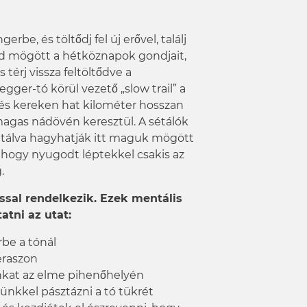
erbe, és töltődj fel új erővel, találj
 mögött a hétköznapok gondjait,
 térj vissza feltöltődve a
egger-tó körül vezető „slow trail” a
 és kereken hat kilométer hosszan
agas nádövén keresztül. A sétálók
étálva hagyhatják itt maguk mögött
hogy nyugodt léptekkel csakis az
.
ással rendelkezik. Ezek mentális
atni az utat:
be a tónál
eraszon
kat az elme pihenőhelyén
ünkkel pásztázni a tó tükrét