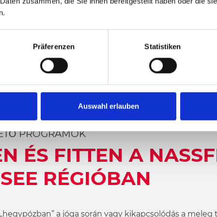
 Daten zusammen, die Sie ihnen bereitgestellt haben oder die s
n.
Präferenzen
Statistiken
Auswahl erlauben
ZTETŐ PROGRAMOK
N ÉS FITTEN A NASSF
 SEE RÉGIÓBAN
 „hegypózban” a jóga során vagy kikapcsolódás a meleg te