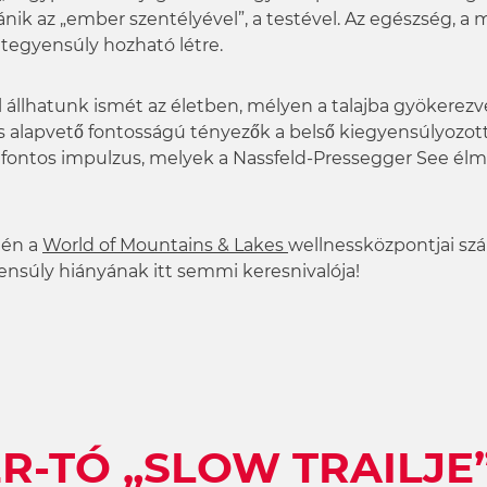
 bánik az „ember szentélyével”, a testével. Az egészség,
etegyensúly hozható létre.
bal állhatunk ismét az életben, mélyen a talajba gyökerez
is alapvető fontosságú tényezők a belső kiegyensúlyozot
 fontos impulzus, melyek a Nassfeld-Pressegger See él
tén a
World of Mountains & Lakes
wellnessközpontjai sz
ensúly hiányának itt semmi keresnivalója!
R-TÓ „SLOW TRAILJE