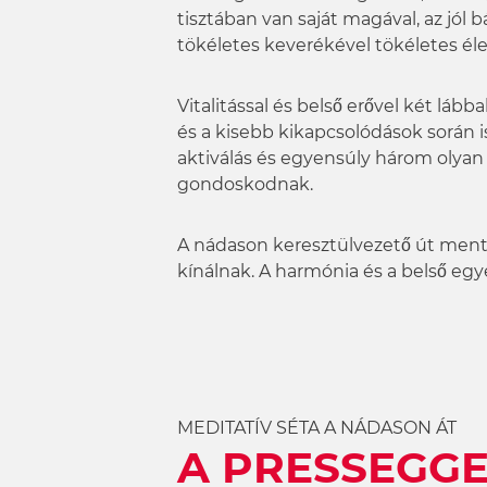
w
tisztában van saját magával, az jól
a
tökéletes keverékével tökéletes él
h
l
Vitalitással és belső erővel két láb
és a kisebb kikapcsolódások során 
aktiválás és egyensúly három olyan
gondoskodnak.
A nádason keresztülvezető út men
kínálnak. A harmónia és a belső egy
MEDITATÍV SÉTA A NÁDASON ÁT
A PRESSEGGE