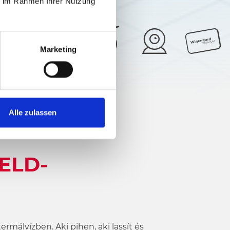
ie im Rahmen Ihrer Nutzung
Marketing
29°
5/6
Alle zulassen
ELD-
rmálvízben. Aki pihen, aki lassít és