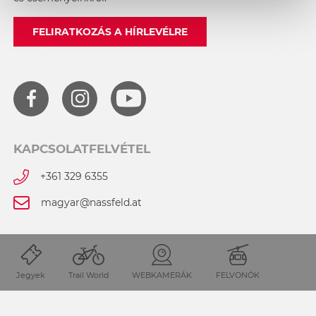
FELIRATKOZÁS A HÍRLEVÉLRE
KAPCSOLATFELVÉTEL
+361 329 6355
magyar@nassfeld.at
Sajtó
Jegyek
Trail World
WEBKAMERÁK
FELVONÓK
Adatvédelmi irányelvek
Impresszum