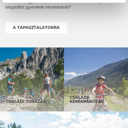
Mert hát legyünk őszinték:
Létezik szebb dolog az
elégedett gyerekek nevetésénél?
A TAPASZTALATOKRA
CSALÁDI
CSALÁDI TÚRÁZÁS
KERÉKPÁROZÁS