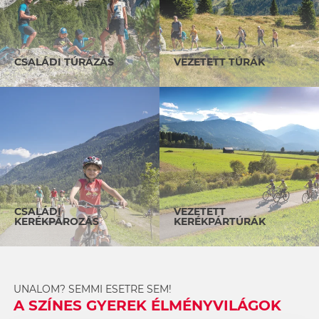
CSALÁDI TÚRÁZÁS
VEZETETT TÚRÁK
CSALÁDI
VEZETETT
KERÉKPÁROZÁS
KERÉKPÁRTÚRÁK
UNALOM? SEMMI ESETRE SEM!
A SZÍNES GYEREK ÉLMÉNYVILÁGOK