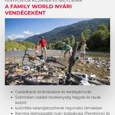
FÉNYPONTOK KICSIKNEK ÉS NAGYOKNAK
A FAMILY WORLD NYÁRI
VENDÉGEKÉNT
Családbarát
kirándulások
és
kerékpártúrák
Számtalan családi tevékenység
hegyek
és
tavak
között
különféle
kalandjátszóterek
regionális témákban
Karintia leghosszabb nyári bobpályája (Pendolino) és