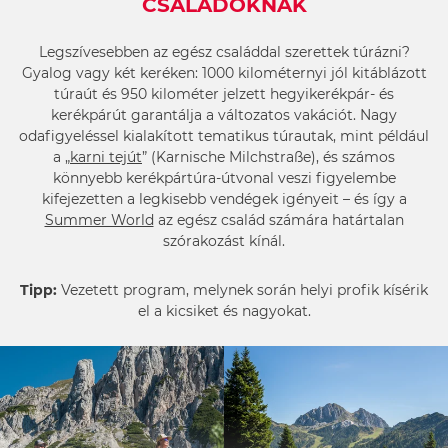
CSALÁDOKNAK
Legszívesebben az egész családdal szerettek túrázni?
Gyalog vagy két keréken: 1000 kilométernyi jól kitáblázott
túraút és 950 kilométer jelzett hegyikerékpár- és
kerékpárút garantálja a változatos vakációt. Nagy
odafigyeléssel kialakított tematikus túrautak, mint például
a „
karni tejút
” (Karnische Milchstraße), és számos
könnyebb kerékpártúra-útvonal veszi figyelembe
kifejezetten a legkisebb vendégek igényeit – és így a
Summer World
az egész család számára határtalan
szórakozást kínál.
Tipp:
Vezetett program, melynek során helyi profik kísérik
el a kicsiket és nagyokat.