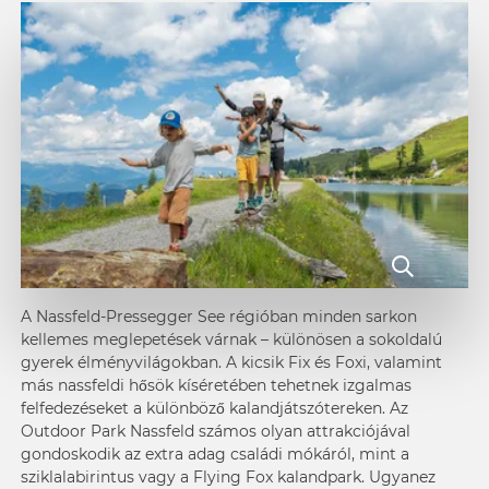
A Nassfeld-Pressegger See régióban minden sarkon
kellemes meglepetések várnak – különösen a sokoldalú
gyerek élményvilágokban
. A kicsik
Fix és Foxi
, valamint
más nassfeldi hősök kíséretében tehetnek izgalmas
felfedezéseket a különböző
kalandjátszótereken
. Az
Outdoor Park Nassfeld számos olyan attrakciójával
gondoskodik az extra adag családi mókáról, mint a
sziklalabirintus vagy a Flying Fox kalandpark. Ugyanez