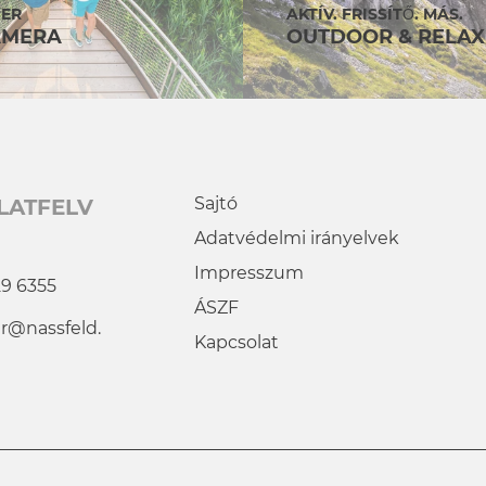
DER
AKTÍV. FRISSÍTŐ. MÁS.
MERA
OUTDOOR & RELAX
Sajtó
LATFELV
Adatvédelmi irányelvek
Impresszum
29 6355
ÁSZF
r@nassfeld.
Kapcsolat