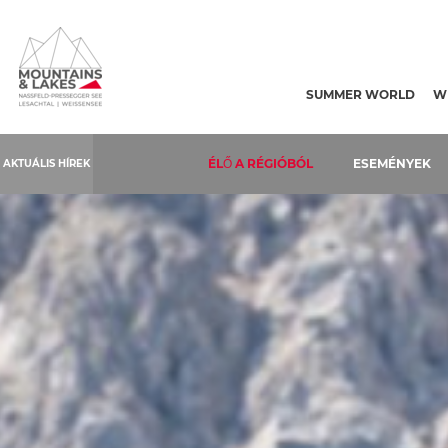
Table Of Content
Fotopoint Kofelplatz
Navigáció átugrása
Ugrás a főtartalomra
Ugrás a főnavigációra
SUMMER WORLD
W
ÉLŐ A RÉGIÓBÓL
ESEMÉNYEK
AKTUÁLIS HÍREK