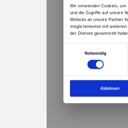
Wir verwenden Cookies, um I
und die Zugriffe auf unsere 
Website an unsere Partner fü
möglicherweise mit weiteren
der Dienste gesammelt habe
cookies
E
Notwendig
i
n
w
i
l
l
Ablehnen
i
g
u
n
g