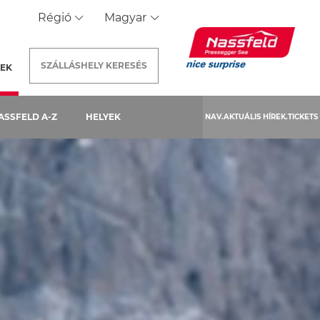
Régió
Magyar
SZÁLLÁSHELY
KERESÉS
REK
(AKTUÁLIS OLDAL)
ASSFELD A-Z
HELYEK
NAV.AKTUÁLIS HÍREK.TICKETS