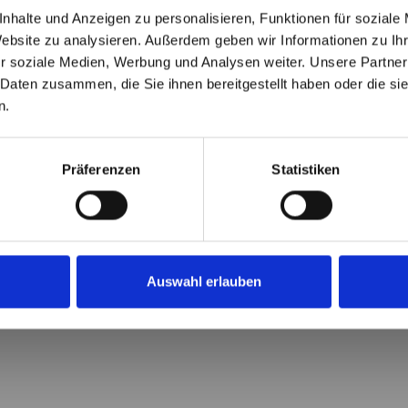
nhalte und Anzeigen zu personalisieren, Funktionen für soziale
Website zu analysieren. Außerdem geben wir Informationen zu I
r soziale Medien, Werbung und Analysen weiter. Unsere Partner
 Daten zusammen, die Sie ihnen bereitgestellt haben oder die s
n.
.Um den Iframe anzusehen, müssen Sie die Cookies akz
COOKIES.MARKETINGCOOKIES AKZEPTIEREN
Präferenzen
Statistiken
Auswahl erlauben