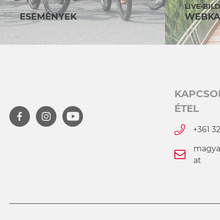
LIVE-BIL
ESEMÉNYEK
WEBKA
KAPCSO
ÉTEL
+361 3
magya
at