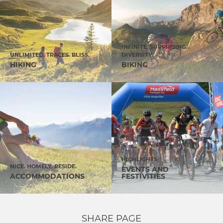
INFINITE. SURPRISING.
UNLIMITED. TRACES. BLISS.
DIVERSITY.
HIKING
BIKING
HIGHLIGHTS
NICE. HOMELY. RESIDE.
EVENTS AND
ACCOMMODATIONS
FESTIVITIES
SHARE PAGE