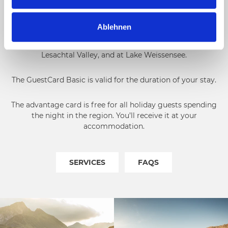
GUESTCARD BASIC:
w
a
Ablehnen
h
Holiday guests receive special discounts at attractions
l
and activities in the Nassfeld-Pressegger See region,
Lesachtal Valley, and at Lake Weissensee.
The GuestCard Basic is valid for the duration of your stay.
The advantage card is free for all holiday guests spending
the night in the region. You’ll receive it at your
accommodation.
SERVICES
FAQS