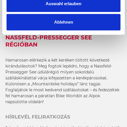
SZÁLLODÁK ÉS SZÁLLÁSOK
s
Auswahl erlauben
KERÉKPÁROSOKNAK
w
a
Ablehnen
h
KERÉKPÁROS VAKÁCIÓTOK A
l
NASSFELD-PRESSEGGER SEE
RÉGIÓBAN
Hamarosan elérkezik a két keréken töltött következő
kirándulásotok? Meg fogtok lepődni, hogy a Nassfeld-
Pressegger See üdülőrégió milyen sokoldalú
szálláskínálattal várja kifejezetten a kerékpárosokat.
Különösen a „Mountainbike holidays” lánc tagjai.
Foglaljátok le most kedvend szállásotokat – és fedezzétek
fel hamarosan a páratlan Bike Worldöt az Alpok
napsütötte oldalán!
HÍRLEVÉL FELIRATKOZÁS