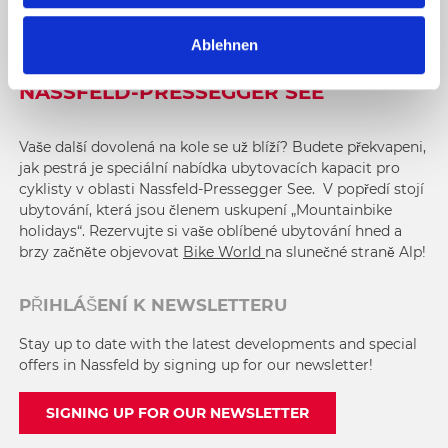
w
a
Ablehnen
h
VAŠE DOVOLENÁ NA KOLE V OBLASTI
l
NASSFELD-PRESSEGGER SEE
Vaše další dovolená na kole se už blíží? Budete překvapeni,
jak pestrá je speciální nabídka ubytovacích kapacit pro
cyklisty v oblasti Nassfeld-Pressegger See. V popředí stojí
ubytování, která jsou členem uskupení „Mountainbike
holidays“. Rezervujte si vaše oblíbené ubytování hned a
brzy začněte objevovat
Bike World
na slunečné straně Alp!
PŘIHLÁŠENÍ K NEWSLETTERU
Stay up to date with the latest developments and special
offers in Nassfeld by signing up for our newsletter!
SIGNING UP FOR OUR NEWSLETTER