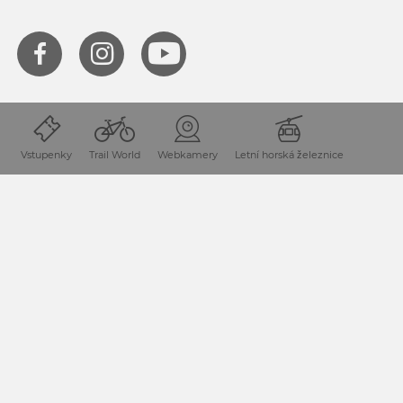
KONTAKTUJTE NÁS
+420 725042252
Vstupenky
Trail World
Webkamery
Letní horská železnice
czech@nassfeld.at
Tisk
Zásady ochrany osobních údajů
Impressum
Podmínky
Kontakt