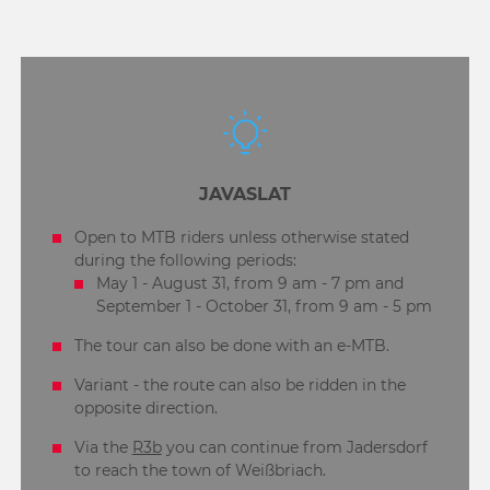
JAVASLAT
Open to MTB riders unless otherwise stated
during the following periods:
May 1 - August 31, from 9 am - 7 pm and
September 1 - October 31, from 9 am - 5 pm
The tour can also be done with an e-MTB.
Variant - the route can also be ridden in the
opposite direction.
Via the
R3b
you can continue from Jadersdorf
to reach the town of Weißbriach.