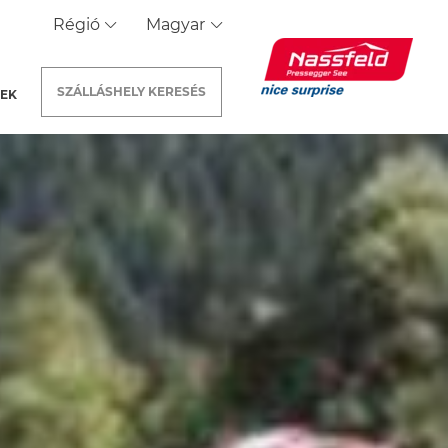
Régió
Magyar
SZÁLLÁSHELY
KERESÉS
REK