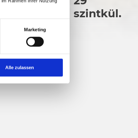
13
29
ie im Rahmen Ihrer Nutzung
zintkül.
szintkül.
Marketing
Alle zulassen