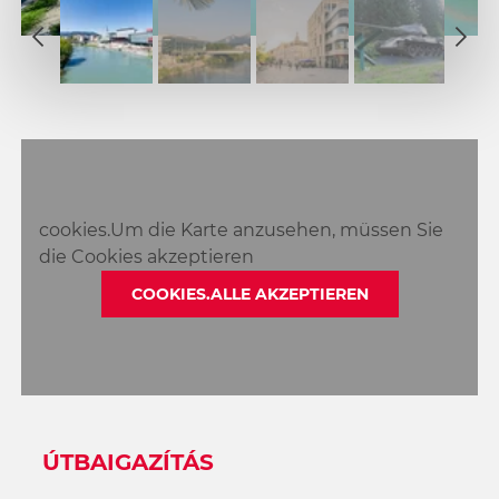
1
2
1
3
2
4
3
5
4
6
5
7
6
8
cookies.Um die Karte anzusehen, müssen Sie
7
9
die Cookies akzeptieren
8
10
9
COOKIES.ALLE AKZEPTIEREN
11
10
12
11
13
12
14
13
15
14
16
ÚTBAIGAZÍTÁS
15
17