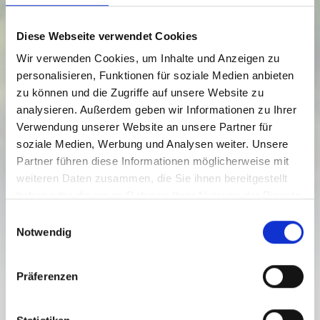
Diese Webseite verwendet Cookies
Wir verwenden Cookies, um Inhalte und Anzeigen zu
personalisieren, Funktionen für soziale Medien anbieten
zu können und die Zugriffe auf unsere Website zu
SLOVENIA AND SOUTHERN
analysieren. Außerdem geben wir Informationen zu Ihrer
CARINTHIA
Verwendung unserer Website an unsere Partner für
soziale Medien, Werbung und Analysen weiter. Unsere
Nehézségi fokozat:
nehéz
Partner führen diese Informationen möglicherweise mit
weiteren Daten zusammen, die Sie ihnen bereitgestellt
290.2 km
4.5 óra
379 szintkül.
Útvonal
Időtartam
Legalacsonyabb pont
haben oder die sie im Rahmen Ihrer Nutzung der Dienste
gesammelt haben.
1292 szintkül.
E
5037 szintkül.
Legmagasabb pont
Notwendig
i
5037 szintkül.
n
w
Präferenzen
i
l
SLOVENIA AND SOUTHERN CARINTHIA