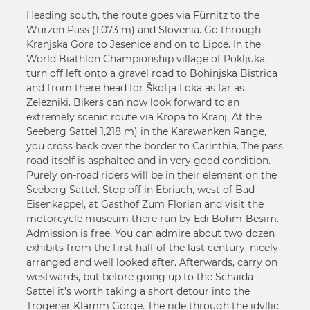
16
18
Heading south, the route goes via Fürnitz to the
17
19
Wurzen Pass (1,073 m) and Slovenia. Go through
18
Kranjska Gora to Jesenice and on to Lipce. In the
20
19
World Biathlon Championship village of Pokljuka,
21
turn off left onto a gravel road to Bohinjska Bistrica
20
22
and from there head for Škofja Loka as far as
21
Zelezniki. Bikers can now look forward to an
23
22
extremely scenic route via Kropa to Kranj. At the
24
Seeberg Sattel 1,218 m) in the Karawanken Range,
23
25
you cross back over the border to Carinthia. The pass
24
26
road itself is asphalted and in very good condition.
25
Purely on-road riders will be in their element on the
27
26
Seeberg Sattel. Stop off in Ebriach, west of Bad
28
Eisenkappel, at Gasthof Zum Florian and visit the
27
motorcycle museum there run by Edi Böhm-Besim.
28
Admission is free. You can admire about two dozen
exhibits from the first half of the last century, nicely
arranged and well looked after. Afterwards, carry on
westwards, but before going up to the Schaida
Sattel it’s worth taking a short detour into the
Trögener Klamm Gorge. The ride through the idyllic