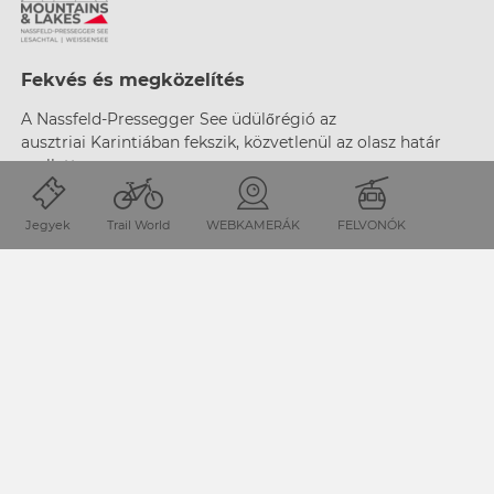
Fekvés és megközelítés
A Nassfeld-Pressegger See üdülőrégió az
ausztriai
Karintiában fekszik, közvetlenül az olasz határ
mellett.
Jegyek
Trail World
WEBKAMERÁK
FELVONÓK