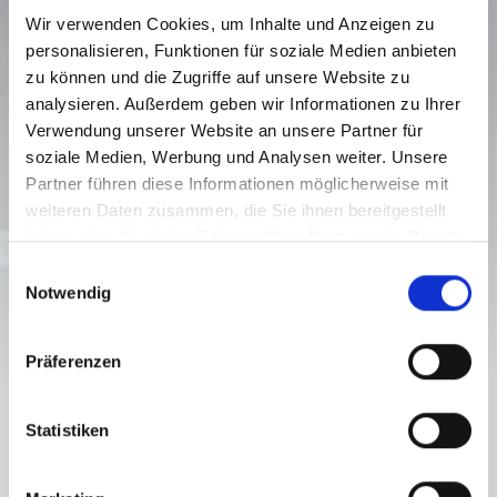
Wir verwenden Cookies, um Inhalte und Anzeigen zu
personalisieren, Funktionen für soziale Medien anbieten
zu können und die Zugriffe auf unsere Website zu
analysieren. Außerdem geben wir Informationen zu Ihrer
GARTNERKOFEL - SPLENDID
Verwendung unserer Website an unsere Partner für
SUMMIT WITH A DREAM VIEW - GS
soziale Medien, Werbung und Analysen weiter. Unsere
N25
Partner führen diese Informationen möglicherweise mit
weiteren Daten zusammen, die Sie ihnen bereitgestellt
Nehézségi fokozat:
közepes
haben oder die sie im Rahmen Ihrer Nutzung der Dienste
3 km
1.8 óra
1883 szintkül.
gesammelt haben.
E
Útvonal
Időtartam
Legalacsonyabb pont
Notwendig
i
2193 szintkül.
n
384 szintkül.
384 szintkül.
Legmagasabb pont
w
Präferenzen
i
l
GARTNERKOFEL - SPLENDID SUMMIT
l
Statistiken
WITH A DREAM VIEW - GS N25
i
g