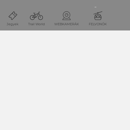
Keresőszó
Jegyek
Trail World
WEBKAMERÁK
FELVONÓK
KERESÉS INDÍTÁSA
Indítás
Túrázás
Gartnerkofel - splendid summit 
HÍRLEVÉL FELIRATKOZÁS
Jelentkezz hírlevelünkre, és értesülj aktuális ajánlatainkról
és eseményeinkről.
FELIRATKOZÁS A HÍRLEVÉLRE