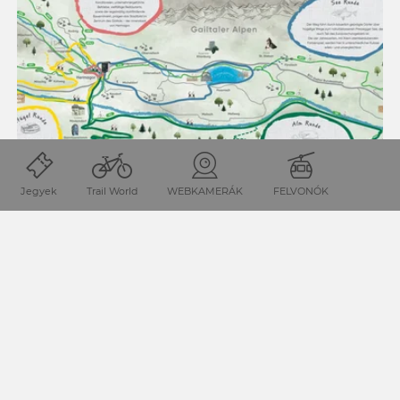
Jegyek
Trail World
WEBKAMERÁK
FELVONÓK
ALM ROUND (GENUSSZIRKEL) TW_N3
Útvonal: 29.3 km
1002
szintkül.
Időtartam: 8.8 óra
1002
szintkül.