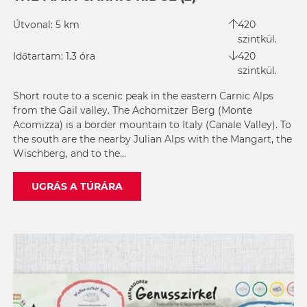
Útvonal: 5 km
420
szintkül.
Időtartam: 1.3 óra
420
szintkül.
Short route to a scenic peak in the eastern Carnic Alps
from the Gail valley. The Achomitzer Berg (Monte
Acomizza) is a border mountain to Italy (Canale Valley). To
the south are the nearby Julian Alps with the Mangart, the
Wischberg, and to the...
UGRÁS A TÚRÁRA