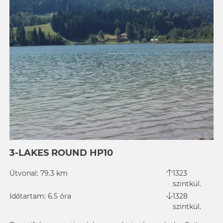
3-LAKES ROUND HP10
Útvonal: 79.3 km
1323
szintkül.
Időtartam: 6.5 óra
1328
szintkül.