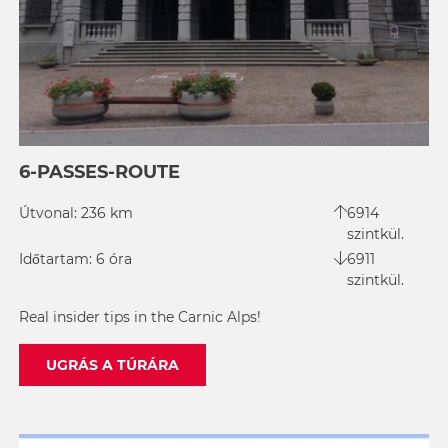
6-PASSES-ROUTE
Útvonal: 236 km
6914
szintkül.
Időtartam: 6 óra
6911
szintkül.
Real insider tips in the Carnic Alps!
UGRÁS A TÚRÁRA