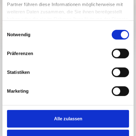
Partner führen diese Informationen möglicherweise mit
Nehézségi fokozat:
könnyű
weiteren Daten zusammen, die Sie ihnen bereitgestellt
8.4 km
2.7 óra
1503 szintkül.
haben oder die sie im Rahmen Ihrer Nutzung der Dienste
Útvonal
Időtartam
Legalacsonyabb pont
gesammelt haben.
E
1751 szintkül.
Notwendig
i
358 szintkül.
358 szintkül.
Legmagasabb pont
n
w
Präferenzen
i
l
STRANIGER ALM - KLEIN KORDIN ALM
l
Statistiken
RW_N41
i
g
Marketing
u
Valuable cheese alpine pastures between the worlds of
n
Carinthia and Friuli
g
s
Alle zulassen
a
u