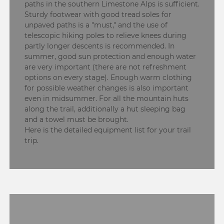
paths in the southern Limestone Alps is sufficient.
Sturdy footwear with good tread soles for
unpaved paths is a "must," and the use of
telescopic hiking poles to relieve knees during
partly longer descents is recommended. In
summer, good sun protection and enough water
are very important (there are not refreshment
options on every stage). Enough warm clothing
for possible weather changes is also important
even in midsummer. For all the mountain huts
along the trail, additionally a hut sleeping bag
and a towel must be brought.
Here is the detailed equipment list for your trail
trip.