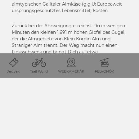
almtypischen Gailtaler Almkäse (g.g.U: Europaweit
ursprungsgeschütztes Lebensmittel) kosten.
Zurück bei der Abzweigung erreichst Du in wenigen
Minuten den kleinen 1.691 m hohen Gipfel des Gugel,
der die Almgebiete von Klein Kordin Alm und
Straniger Alm trennt. Der Weg macht nun einen
Linksschwenk und bringt Dich auf etwa
gleichbleibender Höhe die Nordwestseite des
Straniger Kopfes entlang bis zur eingangs
erwähnten Weggabelung nahe des Straniger Sattel.
Jegyek
Trail World
WEBKAMERÁK
FELVONÓK
Ab hier kennst Du den Weg zurück zur Straniger
Alm und erreichst diese in wenigen Minuten.
Plane in jedem Fall genügend Zeit ein, die Käsealm
Straniger Alm zu erkunden. Die Almbewirtschafter
sind sehr innovativ und sind bekannt dafür, aus dem
traditionellen Käse ein klein wenig andere
Spezialitäten zu machen.