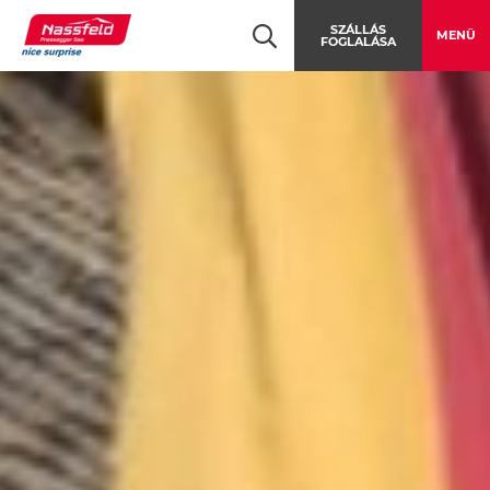
Table Of Content
Straniger Alm - Klein Kordin Alm RW_N41
Útbaigazítás
Navigáció átugrása
Ugrás a főtartalomra
Ugrás a főnavigációra
SZÁLLÁS
MENÜ
FOGLALÁSA