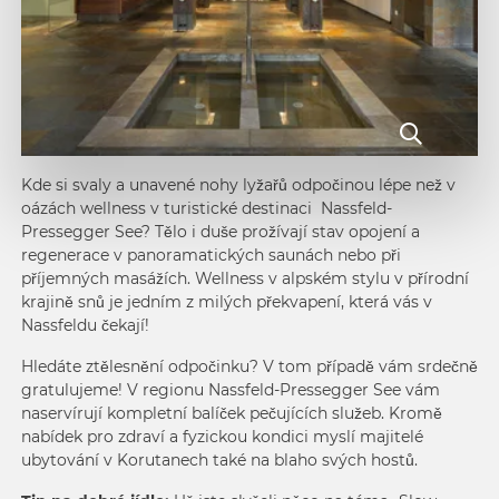
Kde si svaly a unavené nohy lyžařů odpočinou lépe než v
oázách wellness v turistické destinaci Nassfeld-
Pressegger See? Tělo i duše prožívají stav opojení a
regenerace v panoramatických saunách nebo při
příjemných masážích. Wellness v alpském stylu v přírodní
krajině snů je jedním z milých překvapení, která vás v
Nassfeldu čekají!
Hledáte ztělesnění odpočinku? V tom případě vám srdečně
gratulujeme! V regionu Nassfeld-Pressegger See vám
naservírují kompletní balíček pečujících služeb. Kromě
nabídek pro zdraví a fyzickou kondici myslí majitelé
ubytování v Korutanech také na blaho svých hostů.