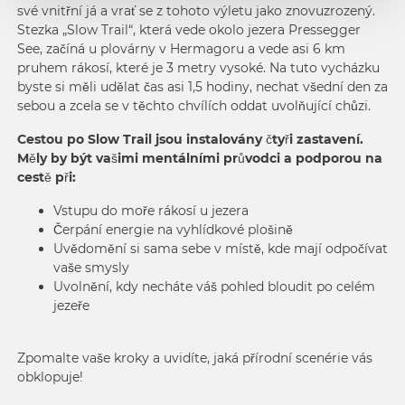
své vnitřní já a vrať se z tohoto výletu jako znovuzrozený.
Stezka „Slow Trail“, která vede okolo jezera Pressegger
See, začíná u plovárny v Hermagoru a vede asi 6 km
pruhem rákosí, které je 3 metry vysoké. Na tuto vycházku
byste si měli udělat čas asi 1,5 hodiny, nechat všední den za
sebou a zcela se v těchto chvílích oddat uvolňující chůzi.
Cestou po Slow Trail jsou instalovány čtyři zastavení.
Měly by být vašimi mentálními průvodci a podporou na
cestě při:
Vstupu do moře rákosí u jezera
Čerpání energie na vyhlídkové plošině
Uvědomění si sama sebe v místě, kde mají odpočívat
vaše smysly
Uvolnění, kdy necháte váš pohled bloudit po celém
jezeře
Zpomalte vaše kroky a uvidíte, jaká přírodní scenérie vás
obklopuje!