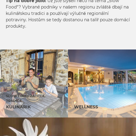
Tip na dobré jídlo:
Už jste slyšeli něco na téma „Slow
Food“? Vybrané podniky v našem regionu zvláště dbají na
kulinářskou tradici a používají výlučně regionální
potraviny. Hostům se tedy dostanou na talíř pouze domácí
produkty.
SLOW FOOD. ZÁŽITEK.
TRADICE.
KULINARIK
WELLNESS