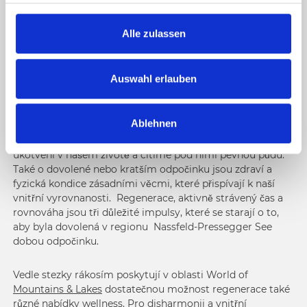
Nadechnout se v moři rákosí, uvolnit se při postoji jógy,
g
nebo úplně vypnout v teplé termální vodě.
s
Alle zulassen
a
Ten, kdo se zotavuje, zvolní tempo a je v souladu sám se
u
sebou, ten se dobře stará o „chrám člověka“ – své tělo.
s
Perfektní kombinace zdraví, pohybu a programu, kdy
Auswahl erlauben
hýčkáte sami sebe, se postará o vyváženou životní
w
rovnováhu.
a
Ablehnen
h
Díky vitalitě a vnitřní síle jsme oběma nohama pevně
l
ukotveni v našem životě a cítíme pod nimi pevnou půdu.
Také o dovolené nebo kratším odpočinku jsou zdraví a
fyzická kondice zásadními věcmi, které přispívají k naší
vnitřní vyrovnanosti. Regenerace, aktivně strávený čas a
rovnováha jsou tři důležité impulsy, které se starají o to,
aby byla dovolená v regionu Nassfeld-Pressegger See
dobou odpočinku.
Vedle stezky rákosím poskytují v oblasti World of
Mountains & Lakes
dostatečnou možnost regenerace také
různé nabídky wellness. Pro disharmonii a vnitřní