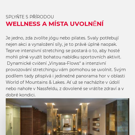
SPLYŇTE S PŘÍRODOU
WELLNESS A MÍSTA UVOLNĚNÍ
Je jedno, zda zvolíte jógu nebo pilates. Svaly potřebují
nejen akci a vynaložení síly, je to právě úplně naopak.
Teprve intenzivní stretching se postará o to, aby hosté
mohli plně využít bohatou nabídku sportovních aktivit.
Dynamické cvičení „Vinyasa-Flows“ a intenzivní
provozování stretchingu vám pomohou se uvolnit. Svým
podílem tady přispívá i jedinečné panorama hor v oblasti
World of Mountains & Lakes. Ať už se nacházíte v údolí
nebo nahoře v Nassfeldu, z dovolené se vrátíte zdraví a v
dobré kondici.