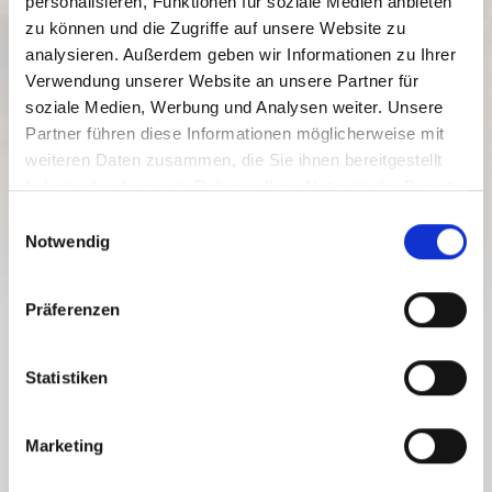
personalisieren, Funktionen für soziale Medien anbieten
zu können und die Zugriffe auf unsere Website zu
analysieren. Außerdem geben wir Informationen zu Ihrer
Verwendung unserer Website an unsere Partner für
soziale Medien, Werbung und Analysen weiter. Unsere
Partner führen diese Informationen möglicherweise mit
weiteren Daten zusammen, die Sie ihnen bereitgestellt
haben oder die sie im Rahmen Ihrer Nutzung der Dienste
gesammelt haben.
E
Notwendig
i
n
w
Präferenzen
i
l
PROGRAM, KTERÝ BUDE HÝČKAT TĚLO I DUŠI
l
Statistiken
REGIONEM NASSFELD-PRESSEGGER
i
SEE ZDRAVĚ A V DOBRÉ KONDICI
g
Marketing
u
n