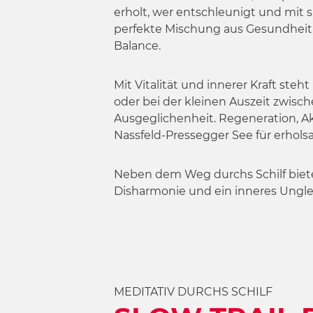
w
erholt, wer entschleunigt und mit s
a
perfekte Mischung aus Gesundheit
h
Balance.
l
Mit Vitalität und innerer Kraft st
oder bei der kleinen Auszeit zwis
Ausgeglichenheit. Regeneration, Ak
Nassfeld-Pressegger See für erhol
Neben dem Weg durchs Schilf biet
Disharmonie und ein inneres Ungle
MEDITATIV DURCHS SCHILF