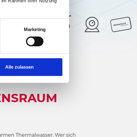
ie im Rahmen Ihrer Nutzung
Marketing
28°
5/6
Alle zulassen
BENSRAUM
armen Thermalwasser. Wer sich