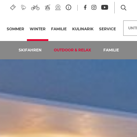
egger See
UNT
SOMMER
WINTER
(AKTUELLE SEITE)
FAMILIE
KULINARIK
SERVICE
SKIFAHREN
OUTDOOR & RELAX
FAMILIE