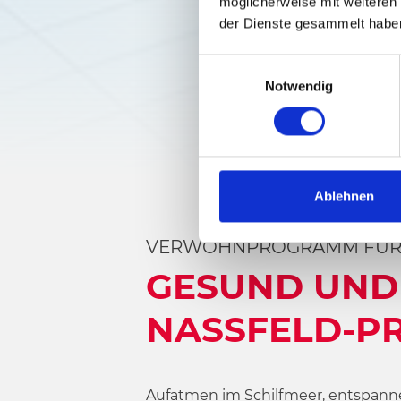
möglicherweise mit weiteren
der Dienste gesammelt habe
E
Notwendig
i
n
w
i
l
l
Ablehnen
i
g
VERWÖHNPROGRAMM FÜR 
u
GESUND UND
n
g
NASSFELD-P
s
a
u
s
Aufatmen im Schilfmeer, entspanne