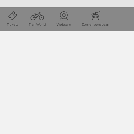
Tickets
Trail World
Webcam
Zomer bergbaan
Locatie en hoe vind je ons
De Nassfelder-Pressegger See vakantie regio is gelegen in
de de provintie Karinthie, direct aan de Italiaanse grens.