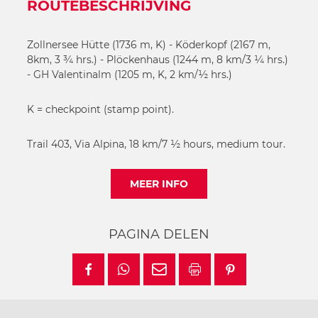
ROUTEBESCHRIJVING
Zollnersee Hütte (1736 m, K) - Köderkopf (2167 m,
8km, 3 ¾ hrs.) - Plöckenhaus (1244 m, 8 km/3 ¼ hrs.)
- GH Valentinalm (1205 m, K, 2 km/½ hrs.)
K = checkpoint (stamp point).
Trail 403, Via Alpina, 18 km/7 ½ hours, medium tour.
MEER INFO
PAGINA DELEN