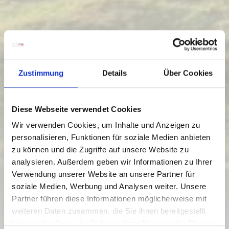
Zustimmung
Details
Über Cookies
Diese Webseite verwendet Cookies
Wir verwenden Cookies, um Inhalte und Anzeigen zu
personalisieren, Funktionen für soziale Medien anbieten
zu können und die Zugriffe auf unsere Website zu
analysieren. Außerdem geben wir Informationen zu Ihrer
Verwendung unserer Website an unsere Partner für
03 SOUTHERN ALPINE TRAIL, E21:
soziale Medien, Werbung und Analysen weiter. Unsere
ZOLLNERSEE HUT - VALENTINALM
Partner führen diese Informationen möglicherweise mit
weiteren Daten zusammen, die Sie ihnen bereitgestellt
Moeilijkheidsgraad:
gemiddeld
haben oder die sie im Rahmen Ihrer Nutzung der Dienste