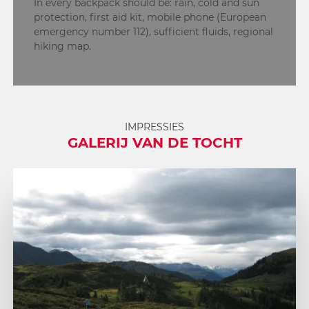
In every backpack should be: rain, cold and sun
protection, first aid kit, mobile phone (European
emergency number 112), sufficient fluids, regional
hiking map.
IMPRESSIES
GALERIJ VAN DE TOCHT