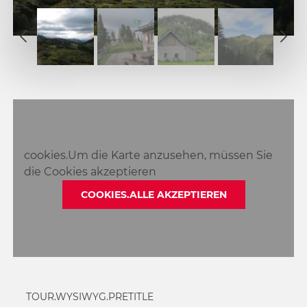
1
2
1
3
2
4
3
5
4
6
5
7
6
8
cookies.Um die Karte anzusehen, müssen Sie
7
9
die Cookies akzeptieren
8
10
9
COOKIES.ALLE AKZEPTIEREN
11
10
12
11
13
12
13
TOUR.WYSIWYG.PRETITLE