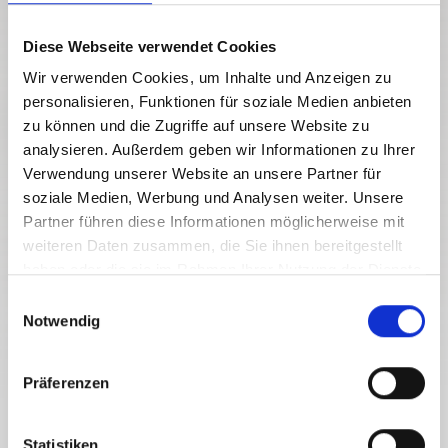
Diese Webseite verwendet Cookies
Wir verwenden Cookies, um Inhalte und Anzeigen zu
personalisieren, Funktionen für soziale Medien anbieten
zu können und die Zugriffe auf unsere Website zu
analysieren. Außerdem geben wir Informationen zu Ihrer
Verwendung unserer Website an unsere Partner für
soziale Medien, Werbung und Analysen weiter. Unsere
Partner führen diese Informationen möglicherweise mit
weiteren Daten zusammen, die Sie ihnen bereitgestellt
haben oder die sie im Rahmen Ihrer Nutzung der Dienste
gesammelt haben.
E
Notwendig
i
n
w
Präferenzen
i
l
FIETSAVONTUUR. ONDERSTEUNING. GENIETEN.
l
Statistiken