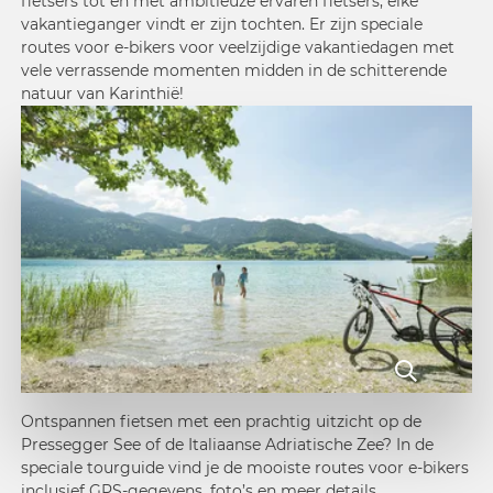
fietsers tot en met ambitieuze ervaren fietsers, elke
vakantieganger vindt er zijn tochten. Er zijn speciale
routes voor e-bikers voor veelzijdige vakantiedagen met
vele verrassende momenten midden in de schitterende
natuur van Karinthië!
Ontspannen fietsen met een prachtig uitzicht op de
Pressegger See of de Italiaanse Adriatische Zee? In de
speciale
tourguide
vind je de mooiste routes voor e-bikers
inclusief GPS-gegevens, foto’s en meer details.