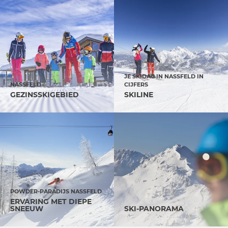
JE SKIDAG IN NASSFELD IN
NASSFELD
CIJFERS
GEZINSSKIGEBIED
SKILINE
POWDER-PARADIJS NASSFELD
ERVARING MET DIEPE
SNEEUW
SKI-PANORAMA