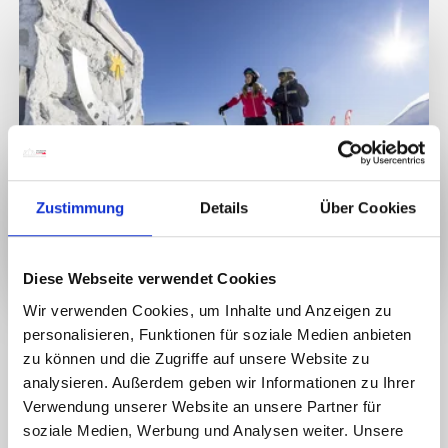
Zustimmung
Details
Über Cookies
Waar kun je plezier beleven?
Duidelijk: aan de zonnige
Diese Webseite verwendet Cookies
kant van het leven! En met de meeste zonuren in de Alpen
Wir verwenden Cookies, um Inhalte und Anzeigen zu
is dat duidelijk de regio Nassfeld-Pressegger See. Vooral in
het voorjaar straalt het grootste zonneterras van de Alpen
personalisieren, Funktionen für soziale Medien anbieten
in de zon.
zu können und die Zugriffe auf unsere Website zu
analysieren. Außerdem geben wir Informationen zu Ihrer
Zonne-skiën in Nassfeld of in de andere skigebieden van
Verwendung unserer Website an unsere Partner für
de Sun Ski World heeft zowel beproefde als verrassende
soziale Medien, Werbung und Analysen weiter. Unsere
componenten te bieden. Betrouwbare sneeuwzekerheid