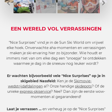
2
1
3
2
4
3
5
4
EEN WERELD VOL VERRASSINGEN
6
5
7
6
"Nice Surprises" vind je in de Sun Ski World om vrijwel
8
7
elke hoek. Onverwachte aha-momenten en verrassingen
9
8
maken je ski-ervaring hier zo bijzonder. Wie houdt er
10
immers niet van om elke dag een "snoepje" te ontdekken
9
waarmee je dag in de sneeuw nog leuker wordt?
10
Er wachten bijvoorbeeld vele "Nice Surprises” op je in
skigebied Nassfeld:
Ken je de
Skimovie-
wedstrijdafdalingen
al? Onze handige
skidepots
? Of de
unieke
express-skiservice
? Nee? Dan zijn de eerste wow-
momenten al gegarandeerd!
Laat je verrassen …
en verheug je op de "Nice Surprises"