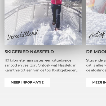
Verschillend
Actief
SKIGEBIED NASSFELD
DE MOOI
110 kilometer aan pistes, een uitgebreide
Stuivende s
aanbod en veel zon. Ontdek wat Nassfeld in
dat is alles 
Karinthië tot een van de top 10-skigebieden
de afdalinge
van Oostenrijk maakt!
Ski World n
MEER INFORMATIE
MEER I
1
2