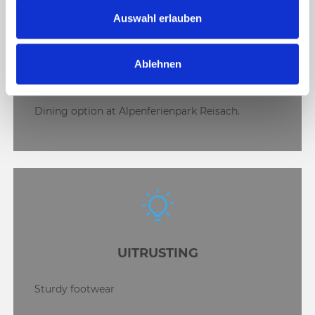
s
Auswahl erlauben
w
a
Ablehnen
h
SUGGESTIE
l
Dining option at Alpenferienpark Reisach.
UITRUSTING
Sturdy footwear