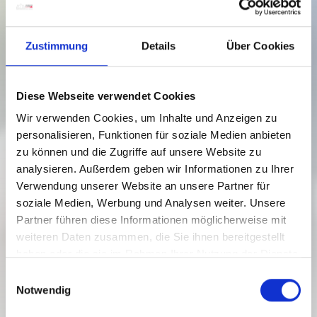
Zustimmung
Details
Über Cookies
Diese Webseite verwendet Cookies
Wir verwenden Cookies, um Inhalte und Anzeigen zu
personalisieren, Funktionen für soziale Medien anbieten
zu können und die Zugriffe auf unsere Website zu
analysieren. Außerdem geben wir Informationen zu Ihrer
Verwendung unserer Website an unsere Partner für
HIKING AND WALKING PATH
soziale Medien, Werbung und Analysen weiter. Unsere
TUFFBAD
Partner führen diese Informationen möglicherweise mit
weiteren Daten zusammen, die Sie ihnen bereitgestellt
Moeilijkheidsgraad:
eenvoudig
haben oder die sie im Rahmen Ihrer Nutzung der Dienste
3 km
0.9 h
1254 hm
1390 hm
gesammelt haben.
E
Afstand
Duur
Laagste punt
Hoogste punt
Notwendig
i
133 hm
136 hm
n