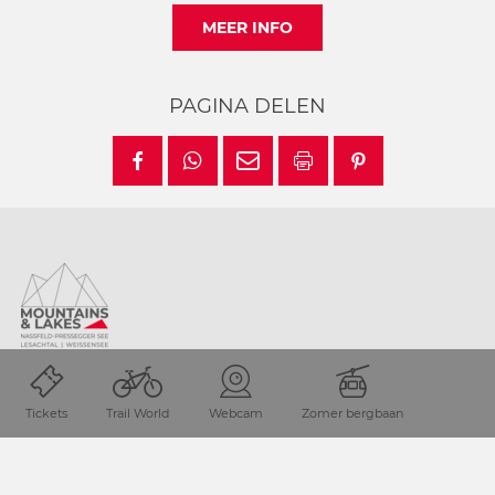
MEER INFO
PAGINA DELEN
Locatie en hoe vind je ons
Tickets
Trail World
Webcam
Zomer bergbaan
De Nassfelder-Pressegger See vakantie regio is gelegen in
de de provintie Karinthie, direct aan de Italiaanse grens.