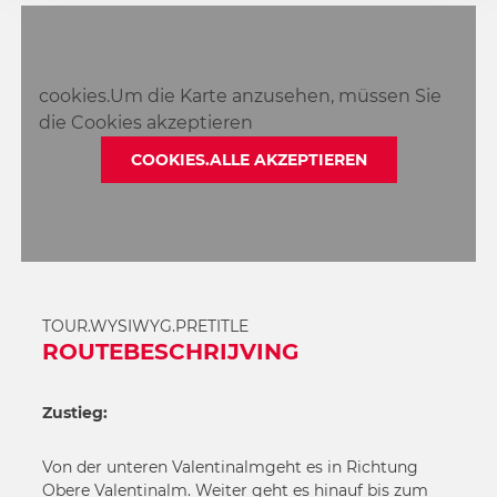
4
6
5
7
6
8
cookies.Um die Karte anzusehen, müssen Sie
7
9
die Cookies akzeptieren
8
10
9
COOKIES.ALLE AKZEPTIEREN
11
10
12
11
13
12
14
13
15
14
16
TOUR.WYSIWYG.PRETITLE
15
ROUTEBESCHRIJVING
16
Zustieg:
Von der unteren Valentinalmgeht es in Richtung
Obere Valentinalm. Weiter geht es hinauf bis zum