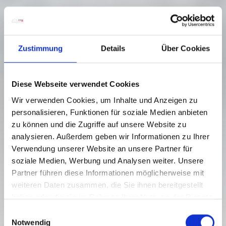
Zustimmung
Details
Über Cookies
Diese Webseite verwendet Cookies
Wir verwenden Cookies, um Inhalte und Anzeigen zu
personalisieren, Funktionen für soziale Medien anbieten
zu können und die Zugriffe auf unsere Website zu
analysieren. Außerdem geben wir Informationen zu Ihrer
Verwendung unserer Website an unsere Partner für
HOHE WARTE (2,780 M) - WEG DER
soziale Medien, Werbung und Analysen weiter. Unsere
26ER
Partner führen diese Informationen möglicherweise mit
weiteren Daten zusammen, die Sie ihnen bereitgestellt
Moeilijkheidsgraad:
moeilijk
haben oder die sie im Rahmen Ihrer Nutzung der Dienste
13.5 km
9.5 h
1201 hm
2776 hm
gesammelt haben.
E
Afstand
Duur
Laagste punt
Hoogste punt
Notwendig
i