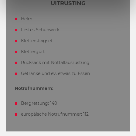
UITRUSTING
Helm
Festes Schuhwerk
Klettersteigset
Klettergurt
Rucksack mit Notfallausrüstung
Getränke und ev. etwas zu Essen
Notrufnummern:
Bergrettung: 140
europäische Notrufnummer: 112