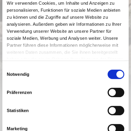
Wir verwenden Cookies, um Inhalte und Anzeigen zu
personalisieren, Funktionen für soziale Medien anbieten
zu können und die Zugriffe auf unsere Website zu
analysieren. Außerdem geben wir Informationen zu Ihrer
Verwendung unserer Website an unsere Partner für
KRONE 2.0 - ON THE BORDER
soziale Medien, Werbung und Analysen weiter. Unsere
TRAIL TO MONTE CORONA - GS
Partner führen diese Informationen möglicherweise mit
N28
weiteren Daten zusammen, die Sie ihnen bereitgestellt
Moeilijkheidsgraad:
gemiddeld
haben oder die sie im Rahmen Ihrer Nutzung der Dienste
gesammelt haben.
E
7.3 km
3.2 h
1635 hm
1950 hm
Notwendig
Afstand
Duur
Laagste punt
Hoogste punt
i
n
550 hm
550 hm
w
Präferenzen
i
l
TOUR.WYSIWYG.PRETITLE
l
Statistiken
KRONE 2.0 - ON THE BORDER TRAIL
i
TO MONTE CORONA - GS N28
g
Marketing