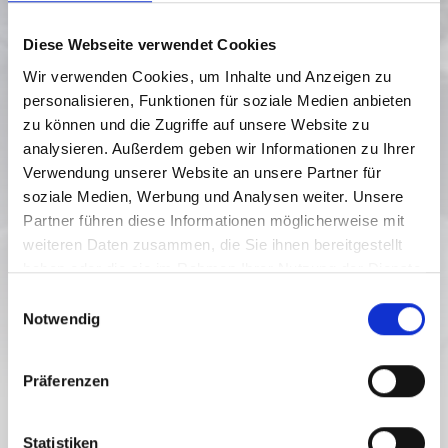
Diese Webseite verwendet Cookies
Wir verwenden Cookies, um Inhalte und Anzeigen zu
personalisieren, Funktionen für soziale Medien anbieten
zu können und die Zugriffe auf unsere Website zu
analysieren. Außerdem geben wir Informationen zu Ihrer
Verwendung unserer Website an unsere Partner für
soziale Medien, Werbung und Analysen weiter. Unsere
RW_W1 FAMILY CIRCULAR ROUTE
Partner führen diese Informationen möglicherweise mit
weiteren Daten zusammen, die Sie ihnen bereitgestellt
Moeilijkheidsgraad:
eenvoudig
haben oder die sie im Rahmen Ihrer Nutzung der Dienste
gesammelt haben.
2.3 km
0.7 h
1295 hm
1333 hm
E
39 hm
Afstand
Duur
Laagste punt
Hoogste punt
Notwendig
i
39 hm
n
w
Präferenzen
i
l
TOUR.WYSIWYG.PRETITLE
l
Statistiken