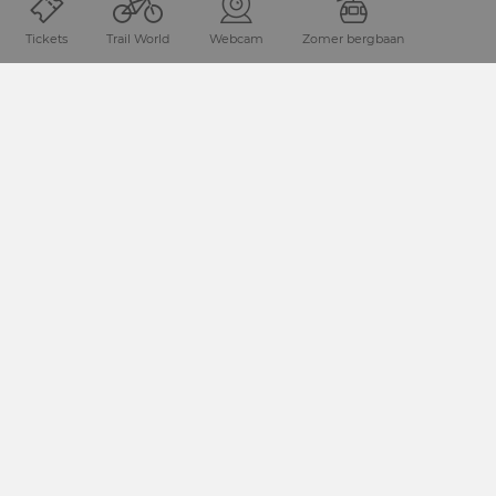
Tickets
Trail World
Webcam
Zomer bergbaan
Locatie en hoe vind je ons
De Nassfelder-Pressegger See vakantie regio is gelegen in
de de provintie Karinthie, direct aan de Italiaanse grens.
REIS PLANNEN