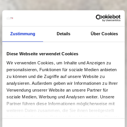
Zustimmung
Details
Über Cookies
Diese Webseite verwendet Cookies
Wir verwenden Cookies, um Inhalte und Anzeigen zu
personalisieren, Funktionen für soziale Medien anbieten
zu können und die Zugriffe auf unsere Website zu
analysieren. Außerdem geben wir Informationen zu Ihrer
Verwendung unserer Website an unsere Partner für
soziale Medien, Werbung und Analysen weiter. Unsere
ZUCHENGRABEN - WATERFALL
Partner führen diese Informationen möglicherweise mit
weiteren Daten zusammen, die Sie ihnen bereitgestellt
Moeilijkheidsgraad:
eenvoudig
haben oder die sie im Rahmen Ihrer Nutzung der Dienste
1.6 km
1.3 h
565 hm
645 hm
gesammelt haben.
E