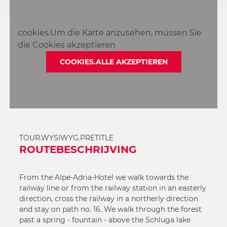
cookies.Um die Karte anzusehen, müssen Sie
die Cookies akzeptieren
COOKIES.ALLE AKZEPTIEREN
TOUR.WYSIWYG.PRETITLE
ROUTEBESCHRIJVING
From the Alpe-Adria-Hotel we walk towards the
railway line or from the railway station in an easterly
direction, cross the railway in a northerly direction
and stay on path no. 16. We walk through the forest
past a spring - fountain - above the Schluga lake