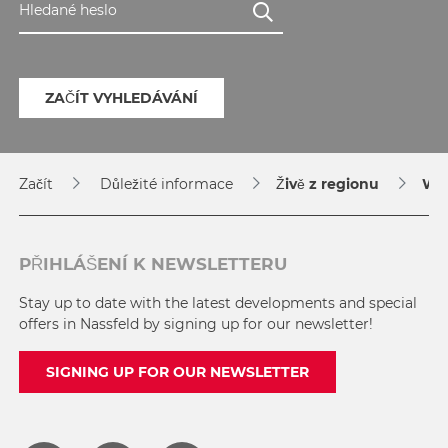
Hledané heslo
ZAČÍT VYHLEDÁVÁNÍ
Začít
Důležité informace
Živě z regionu
We
PŘIHLÁŠENÍ K NEWSLETTERU
Stay up to date with the latest developments and special
offers in Nassfeld by signing up for our newsletter!
SIGNING UP FOR OUR NEWSLETTER