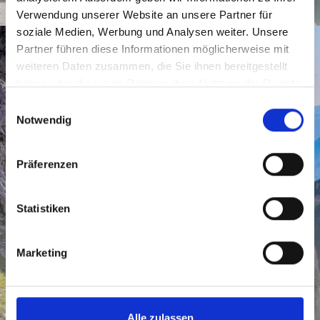
FOTOPOINTS
SLOW FOOD TRAVEL
Verwendung unserer Website an unsere Partner für
soziale Medien, Werbung und Analysen weiter. Unsere
Partner führen diese Informationen möglicherweise mit
weiteren Daten zusammen, die Sie ihnen bereitgestellt
haben oder die sie im Rahmen Ihrer Nutzung der Dienste
gesammelt haben.
E
Notwendig
i
n
w
Präferenzen
i
l
l
Statistiken
i
g
Marketing
u
n
g
LÉTO
s
Alle zulassen