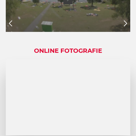
1
2
ONLINE FOTOGRAFIE
3
4
5
6
7
8
9