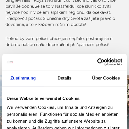
Single-Trails“: Když svítí sluníčko, všechno vás o to více
baví! Je dobře, že se to v Nassfeldu, kde sluníčko svítí
nejvíce hodin v celém alpském regionu, dá očekávat.
Předpověď počasí: Slunečné dny života zažijete právě o
dovolené, a to v každém ročním období!
Pokud by vám počasí přece jen nepřálo, postarají se o
dobrou náladu naše doporučení při špatném počasí!
Tip:
Podívejte se naše
Live kamery
ve sportovním regionu
na jihu Alp a začněte se ještě více těšit na dovolenou!
Zustimmung
Details
Über Cookies
Diese Webseite verwendet Cookies
Wir verwenden Cookies, um Inhalte und Anzeigen zu
personalisieren, Funktionen für soziale Medien anbieten
zu können und die Zugriffe auf unsere Website zu
analysieren. Außerdem geben wir Informationen zu Ihrer