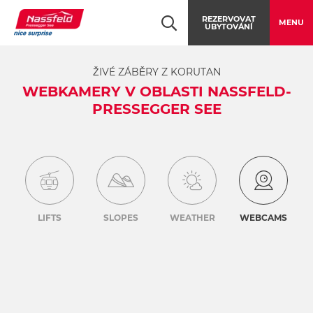
Table Of Content
Webkamery v oblasti Nassfeld-Pressegger See
Webkamery v oblasti Nassfeld-Pressegger See
online FOTOGRAFIE
Mapa webových kamer
DOVOLENÁ NA SLuNEČNé STRANĚ ALP
Přeskočit navigaci
K hlavnímu obsahu
Přeskočit navigaci
REZERVOVAT
MENU
UBYTOVÁNÍ
ŽIVÉ ZÁBĚRY Z KORUTAN
WEBKAMERY V OBLASTI NASSFELD-
PRESSEGGER SEE
LIFTS
SLOPES
WEATHER
WEBCAMS