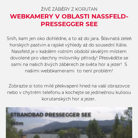
ŽIVÉ ZÁBĚRY Z KORUTAN
WEBKAMERY V OBLASTI NASSFELD-
PRESSEGGER SEE
Sníh, kam jen oko dohlédne, a to až do jara. Šťavnatá zeleň
horských pastvin a rajské výhledy až do sousední Itálie.
Nassfeld je v každém ročním období skvělým místem
dovolené pro všechny milovníky přírody! Přesvědčte se
sami na našich živých záběrech ze světa hor a jezer! S
našimi webbkamerami to není problém!
Zobrazte si toto milé překvapení hned na vaší obrazovce
nebo v chytrém telefonu a kochejte se jedinečnou kulisou
korutanských hor a jezer.
STRANDBAD PRESSEGGER SEE
560m