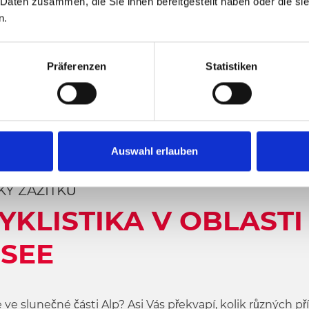
 Daten zusammen, die Sie ihnen bereitgestellt haben oder die s
n.
Präferenzen
Statistiken
Auswahl erlauben
Y ZÁŽITKŮ
YKLISTIKA V OBLASTI
 SEE
le ve slunečné části Alp? Asi Vás překvapí, kolik různých 