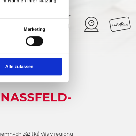
ie im Rahmen Ihrer Nutzung
Marketing
29°
5/6
Alle zulassen
 NASSFELD-
příjemných zážitků Vás v regionu