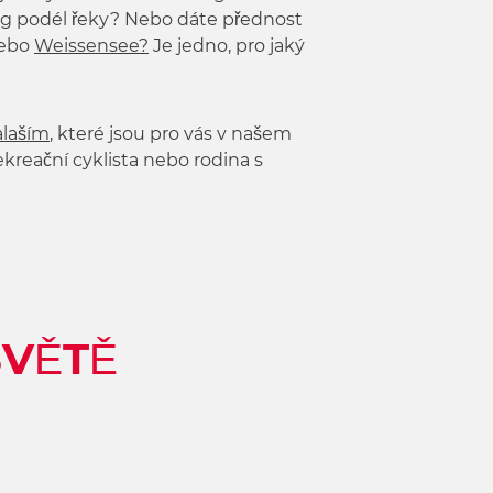
weg podél řeky? Nebo dáte přednost
ebo
Weissensee?
Je jedno, pro jaký
alaším
, které jsou pro vás v našem
ekreační cyklista nebo rodina s
SVĚTĚ