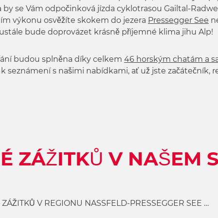
la by se Vám odpočinková jízda cyklotrasou Gailtal-Rad
ovním výkonu osvěžíte skokem do jezera
Pressegger See
n
ustále bude doprovázet krásně příjemné klima jihu Alp!
přání budou splněna díky celkem
46 horským chatám a s
s k seznámení s našimi nabídkami, ať už jste začátečník, r
É ZÁŽITKŮ V NAŠEM 
 ZÁŽITKŮ V REGIONU NASSFELD-PRESSEGGER SEE …