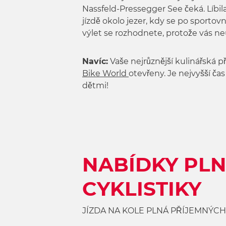
w
Nassfeld-Pressegger See čeká. Líbi
a
jízdě okolo jezer, kdy se po sport
h
výlet se rozhodnete, protože vás ne
l
Navíc:
Vaše nejrůznější kulinářská 
Bike World
otevřeny. Je nejvyšší ča
dětmi!
NABÍDKY PLN
CYKLISTIKY
JÍZDA NA KOLE PLNÁ PŘÍJEMNÝCH