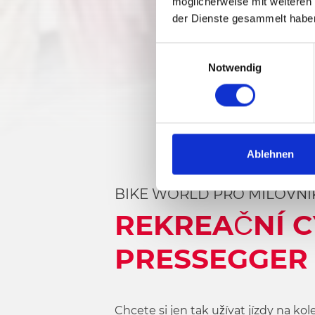
möglicherweise mit weiteren
der Dienste gesammelt habe
E
Notwendig
i
n
w
i
l
l
Ablehnen
i
g
BIKE WORLD PRO MILOVNÍK
u
REKREAČNÍ C
n
g
PRESSEGGER
s
a
u
s
Chcete si jen tak užívat jízdy na ko