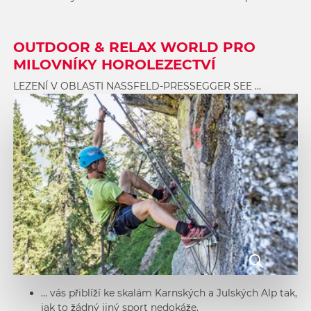
OUTDOOR & RELAX WORLD PRO
MILOVNÍKY HOROLEZECTVÍ
LEZENÍ V OBLASTI NASSFELD-PRESSEGGER SEE …
… vás přiblíží ke skalám Karnských a Julských Alp tak,
jak to žádný jiný sport nedokáže.