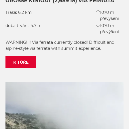
GROSSE KINIGAT (2,689 M) VIA FERRATA
Trasa: 6.2 km
1070 m
převýšení
doba trvání: 4.7 h
1070 m
převýšení
WARNING!!!! Via ferrata currently closed! Difficult and
alpine-style via ferrata with summit experience.
K TÚŘE