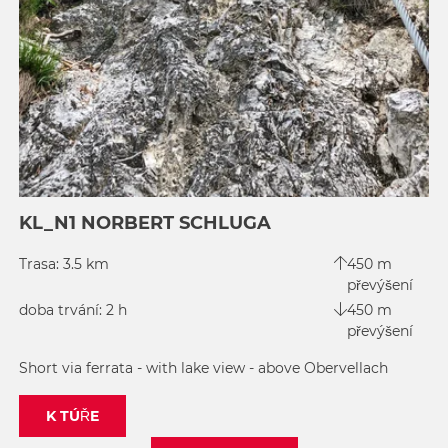
KL_N1 NORBERT SCHLUGA
Trasa: 3.5 km
450 m
převýšení
doba trvání: 2 h
450 m
převýšení
Short via ferrata - with lake view - above Obervellach
K TÚŘE