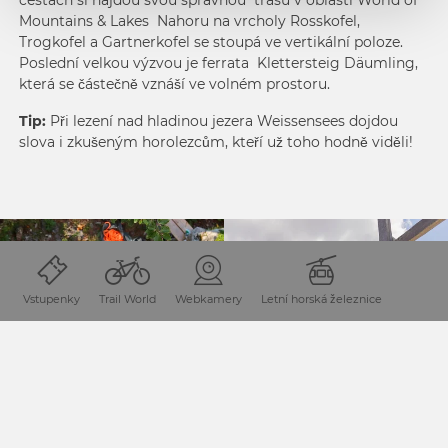
Mountains & Lakes
Nahoru na vrcholy Rosskofel,
Trogkofel a Gartnerkofel se stoupá ve vertikální poloze.
Poslední velkou výzvou je ferrata
Klettersteig Däumling
,
která se částečně vznáší ve volném prostoru.
Tip:
Při lezení nad hladinou jezera
Weissensees
dojdou
slova i zkušeným horolezcům, kteří už toho hodně viděli!
Vstupenky
Trail World
Webkamery
Letní horská železnice
LEZENÍ PO SKALÁCH
HOROLEZENÍ
VRCHOLNÉ ZÁŽITKY