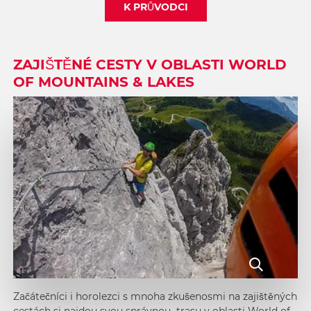
K PRŮVODCI
ZAJIŠTĚNÉ CESTY V OBLASTI WORLD
OF MOUNTAINS & LAKES
Začátečníci i horolezci s mnoha zkušenosmi na zajištěných
cestách si najdou svou správnou trasu v oblasti
World of