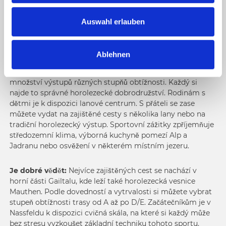
při slézání hor a šplhání na vrcholky. Oblíbeným místem
u
alpinistů jsou především Karnské Alpy s různými
s
Auswahl erlauben
horolezeckými trasami. Odměnou za zdolání vrcholu jsou
w
výhledy na okolní hory, ze kterých se tají dech.
a
Ablehnen
h
Nassfeld s vrcholy Trogkofel a Rosskofel je centrem
l
horolezectví na hranicích s Itálií a nabízí neuvěřitelné
množství výstupů různých stupňů obtížnosti. Každý si
najde to správné horolezecké dobrodružství. Rodinám s
dětmi je k dispozici lanové centrum. S přáteli se zase
můžete vydat na zajištěné cesty s několika lany nebo na
tradiční horolezecký výstup. Sportovní zážitky zpříjemňuje
středozemní klima, výborná kuchyně pomezí Alp a
Jadranu nebo osvěžení v některém místním jezeru.
Je dobré vědět:
Nejvíce zajištěných cest se nachází v
horní části Gailtalu, kde leží také horolezecká vesnice
Mauthen. Podle dovedností a vytrvalosti si můžete vybrat
stupeň obtížnosti trasy od A až po D/E. Začátečníkům je v
Nassfeldu k dispozici cvičná skála, na které si každý může
bez stresu vyzkoušet základní techniku tohoto sportu.