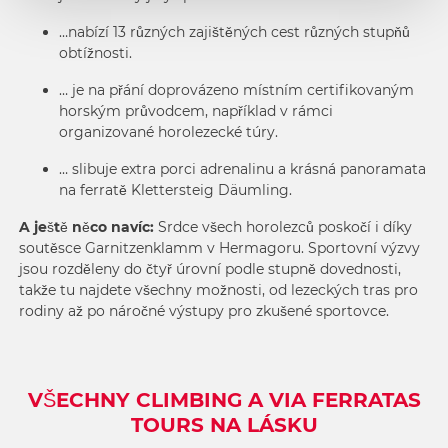
…nabízí 13 různých zajištěných cest různých stupňů
obtížnosti.
… je na přání doprovázeno místním certifikovaným
horským průvodcem, například v rámci
organizované horolezecké túry.
… slibuje extra porci adrenalinu a krásná panoramata
na ferratě
Klettersteig Däumling
.
A ještě něco navíc:
Srdce všech horolezců poskočí i díky
soutěsce Garnitzenklamm v Hermagoru. Sportovní výzvy
jsou rozděleny do čtyř úrovní podle stupně dovednosti,
takže tu najdete všechny možnosti, od lezeckých tras pro
rodiny až po náročné výstupy pro zkušené sportovce.
VŠECHNY CLIMBING A VIA FERRATAS
TOURS NA LÁSKU