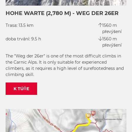
HOHE WARTE (2,780 M) - WEG DER 26ER
Trasa: 13.5 km
1560 m
převýšení
doba trvání: 9.5 h
1560 m
převýšení
The "Weg der 26er" is one of the most difficult climbs in
the Carnic Alps. It is only suitable for experienced
climbers, as it requires a high level of surefootedness and
climbing skill.
K TÚŘE