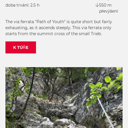
doba trvání: 2.5 h
550 m
převýšení
The via ferrata "Path of Youth" is quite short but fairly
exhausting, as it ascends steeply. This via ferrata only
starts from the summit cross of the small Trieb.
K TÚŘE