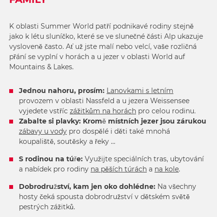
K oblasti Summer World patří podnikavé rodiny stejně
jako k létu sluníčko, které se ve slunečné části Alp ukazuje
vysloveně často. Ať už jste malí nebo velcí, vaše rozličná
přání se vyplní v horách a u jezer v oblasti World auf
Mountains & Lakes.
Jednou nahoru, prosím:
Lanovkami s letním
provozem v oblasti Nassfeld a u jezera Weissensee
vyjedete vstříc
zážitkům na horách
pro celou rodinu.
Zabalte si plavky: Kromě místních jezer jsou zárukou
zábavy u vody
pro dospělé i děti také mnohá
koupaliště, soutěsky a řeky …
S rodinou na túře:
Využijte speciálních tras, ubytování
a nabídek pro rodiny
na pěších túrách
a
na kole
.
Dobrodružství, kam jen oko dohlédne:
Na všechny
hosty čeká spousta dobrodružství v dětském světě
pestrých zážitků.