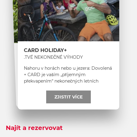
GÄSTECARD BASIC
+CARD HOLIDAY
VÝHODNÁ KARTA PRO HOLIDAY HOSTY
TVÉ NEKONEČNÉ VÝHODY.
S kartou GuestCard Basic budou vaše
Nahoru v horách nebo u jezera: Dovolená
prázdniny ještě zábavnější
.
+ CARD je vaším „příjemným
překvapením“ nekonečných letních
vrcholů v regionu Nassfeld.
ZJISTIT VÍCE
ZJISTIT VÍCE
1
2
Najít a rezervovat