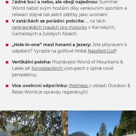
Žádné buď a nebo, ale obojí najednou:
Summer
World nabízí svým hostům díky venkovním sportům a
relaxaci stejně tak akční zážitky jako uvolnění.
V zatáčkách se pořádně položíte:
… na těch
nejkrásnějších trasách pro motorky
v Karnských,
Gailtalských a Julských Alpách.
„Hole-in-one“ mezi horami a jezery:
Jste připraveni k
odpálení? Vyrazte na golfové hřiště
Nassfeld Golf
!
Vertikální poloha:
Poznávejte World of Mountains &
Lakes při
horolezeckých
výstupech z úplně nové
perspektivy.
Více uvolnění odpočinku:
Wellness
v oblasti Outdoor &
Relax World je opravdu regenerující.