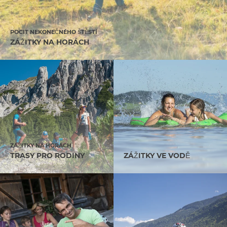
POCIT NEKONEČNÉHO ŠTĚSTÍ
ZÁŽITKY NA HORÁCH
ZÁŽITKY NA HORÁCH
TRASY PRO RODINY
ZÁŽITKY VE VODĚ