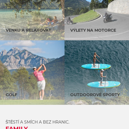
VENKU A RELAXOVAT
VÝLETY NA MOTORCE
GOLF
OUTDOOROVÉ SPORTY
ŠTĚSTÍ A SMÍCH A BEZ HRANIC.
FAMILY