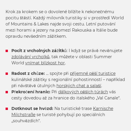
Krok za krokem se o dovolené blížíte k nekonečnému
pocitu štěstí. Každý milovník turistiky si v prostředí World
of Mountains & Lakes najde svoji cestu. Letní putování
mezi horami a jezery na pomezí Rakouska a Itálie bude
opravdu nevšedním zážitkem.
Pocit z vrcholných zážitků
: I když se právě nevěnujete
zdolávání vrcholků
, tak můžete v oblasti Summer
World
vnímat blízkost hor
.
Radost z chůze:
… spojte při
příjemné pěší turistice
kulinářské zážitky s regionální pohostinností – například
při návštěvě útulných
horských chat a salaší
.
Překročení hranic:
Při
dálkových pěších túrách
vás
cesty dovedou až za hranice do italského „Val Canale“.
Dotknout se hvězd:
Na turistické trase
Karnische
Milchstraße
se turisté pohybují po speciálních
„souhvězdích“.