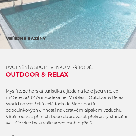
VEŘEJNÉ BAZÉNY
UVOLNĚNÍ A SPORT VENKU V PŘÍRODĚ.
OUTDOOR & RELAX
Myslíte, že horská turistika a jízda na kole jsou vše, co
můžete zažít? Ani zdaleka ne! V oblasti Outdoor & Relax
World na vás čeká celá řada dalších sportů i
odpočinkových činností na čerstvém alpském vzduchu.
Většinou vás při nich bude doprovázet překrásný sluneční
svit. Co více by si vaše srdce mohlo přát?