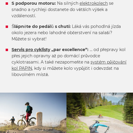
S podporou motoru:
Na silných
elektrokolech
se
snadno a rychleji dostanete do větších výšek a
vzdáleností.
Šlápněte do pedálů s chutí:
Láká vás pohodlná jízda
okolo jezera nebo lahodné občerstvení na salaši?
Můžete si vybrat!
Servis pro cyklisty
„par excellence“:
… od přepravy kol
přes jejich opravny až po domácí průvodce
cyklotrasami. A také nezapomeňte na
systém půjčování
kol PAPIN
, kdy si můžete kolo vypůjčit i odevzdat na
libovolném místě.