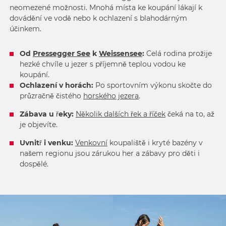
neomezené možnosti. Mnohá místa ke koupání lákají k
dovádění ve vodě nebo k ochlazení s blahodárným
účinkem.
Od
Pressegger See
k
Weissensee
:
Celá rodina prožije
hezké chvíle u jezer s příjemně teplou vodou ke
koupání.
Ochlazení v horách:
Po sportovním výkonu skočte do
průzračně čistého
horského jezera
.
Zábava u řeky:
Několik dalších řek a říček
čeká na to, až
je objevíte.
Uvnitř i venku:
Venkovní
koupaliště i kryté bazény v
našem regionu jsou zárukou her a zábavy pro děti i
dospělé.