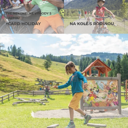
TVÉ NEKONEČNÉ VÝHODY S
KARTOU
+CARD HOLIDAY
NA KOLE S RODINOU