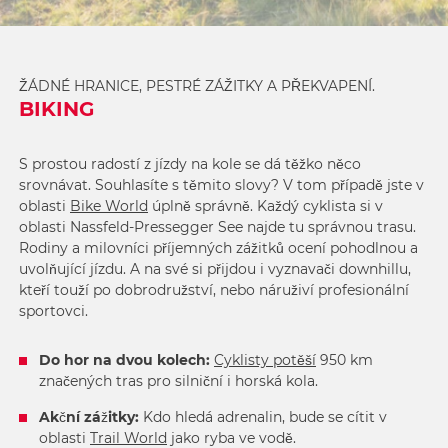
ŽÁDNÉ HRANICE, PESTRÉ ZÁŽITKY A PŘEKVAPENÍ.
BIKING
S prostou radostí z jízdy na kole se dá těžko něco
srovnávat. Souhlasíte s těmito slovy? V tom případě jste v
oblasti
Bike World
úplně správně. Každý cyklista si v
oblasti Nassfeld-Pressegger See najde tu správnou trasu.
Rodiny a milovníci příjemných zážitků ocení pohodlnou a
uvolňující jízdu. A na své si přijdou i vyznavači downhillu,
kteří touží po dobrodružství, nebo náruživí profesionální
sportovci.
Do hor na dvou kolech:
Cyklisty potěší
950 km
značených tras pro silniční i horská kola.
Akční zážitky:
Kdo hledá adrenalin, bude se cítit v
oblasti
Trail World
jako ryba ve vodě.