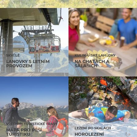
SKVĚLÉ
KULINÁŘSKÉ LAHŮDKY
LANOVKY S LETNÍM
NA CHATÁCH A
PROVOZEM
SALAŠÍCH
VŠECHNY TURISTICKÉ TRASY
LEZENÍ PO SKALÁCH
MAPA PRO PĚŠÍ
TURISTIKU
HOROLEZENÍ