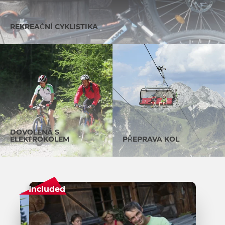
REKREAČNÍ CYKLISTIKA
DOVOLENÁ S
ELEKTROKOLEM
PŘEPRAVA KOL
Included