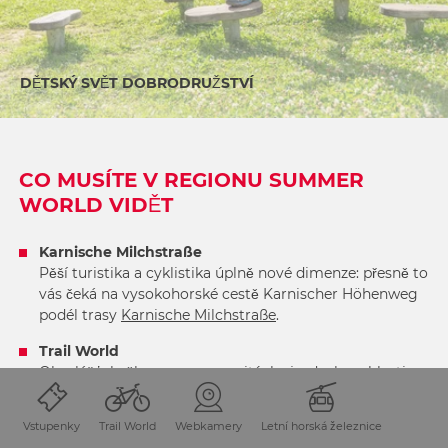
DĚTSKÝ SVĚT DOBRODRUŽSTVÍ
CO MUSÍTE V REGIONU SUMMER
WORLD VIDĚT
Karnische Milchstraße
Pěší turistika a cyklistika úplně nové dimenze: přesně to
vás čeká na vysokohorské cestě Karnischer Höhenweg
podél trasy
Karnische Milchstraße
.
Trail World
Obzvlášť skvěle se na rozmanitých sjezdech v oblasti
Trail World
cítí milovníci “Single Trails” a „downhilleři“.
Vstupenky
Trail World
Webkamery
Letní horská železnice
Dětský svět zážitků