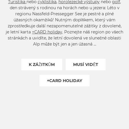
Turistika
nebo
cyklistika
,
horolezecké výstupy
nebo
golf
,
den strávený s rodinou na horách nebo u jezera: Léto v
regionu Nassfeld-Pressegger See je pestré a plné
úžasných okamžiků! Nutným doplňkem, který vám
zprostředkuje další nezapomenutelné zážitky z dovolené,
je letní karta
+CARD holiday
. Poznejte náš region po všech
stránkách a uvidíte, že letní dovolená ve slunečné oblasti
Alp může být jen a jen úžasná …
K ZÁŽITKŮM
MUSÍ VIDĚT
+CARD HOLIDAY