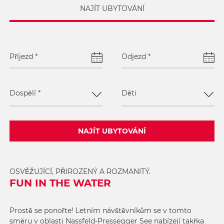
NAJÍT UBYTOVÁNÍ
Příjezd
*
Odjezd
*
Dospělí
*
Děti
NAJÍT UBYTOVÁNÍ
OSVĚŽUJÍCÍ, PŘIROZENÝ A ROZMANITÝ.
FUN IN THE WATER
Prostě se ponořte! Letním návštěvníkům se v tomto
směru v oblasti Nassfeld-Pressegger See nabízejí takřka