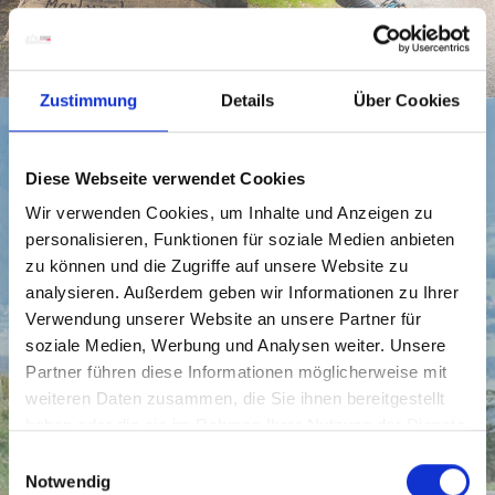
PRŮVODCE TRASAMI
TRAIL SJEZDY
Zustimmung
Details
Über Cookies
Diese Webseite verwendet Cookies
Wir verwenden Cookies, um Inhalte und Anzeigen zu
personalisieren, Funktionen für soziale Medien anbieten
zu können und die Zugriffe auf unsere Website zu
analysieren. Außerdem geben wir Informationen zu Ihrer
Verwendung unserer Website an unsere Partner für
soziale Medien, Werbung und Analysen weiter. Unsere
Partner führen diese Informationen möglicherweise mit
weiteren Daten zusammen, die Sie ihnen bereitgestellt
haben oder die sie im Rahmen Ihrer Nutzung der Dienste
gesammelt haben.
E
Notwendig
i