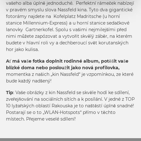
vašeho alba úplně jednoduché. Perfektní rámeček nabízejí
v pravém smyslu slova Nassfeld kina. Tyto dva gigantické
fotorámy najdete na Kofelplatz Madritsche (u horní
stanice Millennium-Express) a u horní stanice sedačkové
lanovky Gartnerkofel. Spolu s vašimi nejmilejšími před
nimi můžete zapózovat a vytvořit skvělý záběr, na kterém
budete v hlavní roli vy a dechberoucí svět korutanských
hor jako kulisa.
Ať má vaše fotka doplnit rodinné album, potěšit vaše
blízké doma nebo posloužit jako nová profilovka,
momentka z našich „kin Nassfeld“ je vzpomínkou, ze které
bude každý nadšený!
Tip
: Vaše obrázky z kin Nassfeld se skvěle hodí ke sdílení,
zveřejňování na sociálních sítích a k posílání. V jedné z TOP
10 lyžařských oblastí Rakouska je to naštěstí úplně snadné!
Postarají se o to „WLAN-Hotspots“ přímo v těchto
místech. Přejeme veselé sdílení!