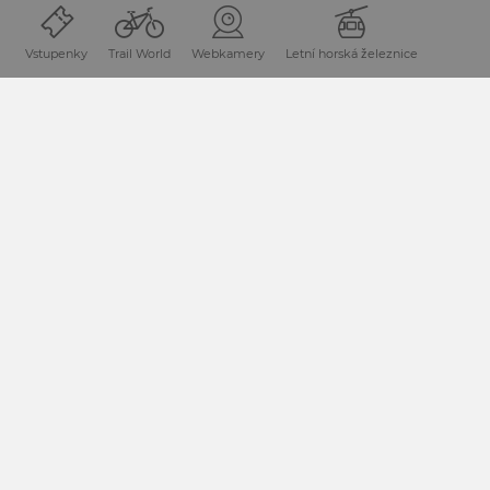
Vstupenky
Trail World
Webkamery
Letní horská železnice
LYŽAŘSKÁ OBLAST
SLUNEČNÉ LYŽOVÁNÍ
NASSFELD
DLOUHÉ SJEZDOVKY S
JISTOTOU SNĚHU
PŘÍJEMNÉ ZÁŽITKY PŘI
WINTER
LYŽOVÁNÍ