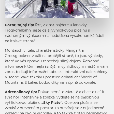
Pozor, tajný tip!
Pšt, v zimě najdete u lanovky
Trogkofelbahn ještě další vyhlídkovou plošinu s
nádherným výhledem na nedotčená vysokohorská údolí
na italské straně!
Montasch v Itálii, charakteristický Mangart a
Grossglockner v dáli na protější straně, to jsou výhledy,
které ve vás opravdu zanechají silný dojem. Potřebné
informace k těm nejkrásnějším vyhlídkovým místům vám
zprostředkují informační tabule a interaktivní dalekohledy
Viscope. Vaše zážitky uprostřed oblasti der World of
Mountains & Lakes budou díky nim úplně dokonalé.
Adrenalinový tip:
Pokud nemáte závratě a chcete ucítit
svět hor intenzivně a zblízka, vydejte se na působivou
vyhlídkovou plošinu
„Sky Plate“.
Ocelová plošina se
vznáší v otevřeném prostoru a otevírají se z ní jedinečné
výhledy na okolní vrcholky, a to takřka z ptačí perspektivy.