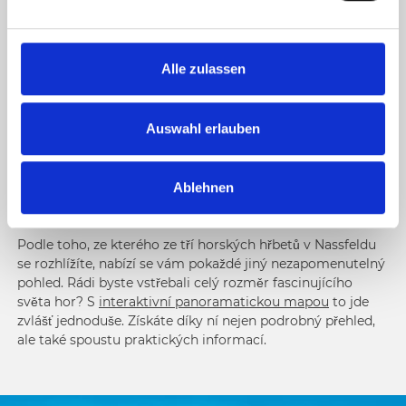
Prostě „wow“! Při pohledu na panorama hor v naší lyžařské
n
oblasti člověku často docházejí slova.
Není se čemu divit,
g
z výhledu, který nesnese srovnání, se vám úplně tají dech.
s
Alle zulassen
a
Pokud se váš zrak zatoulá směrem k obloze, uvidíte něco
u
opravdu mimořádného. Na severu trůní Vysoké Taury s
majestátním Großglocknerem. Na západě ční vzhůru k
s
Auswahl erlauben
oblakům Karnské Alpy a Dolomity s vrcholem „Drei
w
Zinnen“. A na jižní straně? Julské Alpy a Karavanky
a
zavedou váš pohled do sousední Itálie a Slovinska… Tohle
Ablehnen
h
všechno na vás čeká v obasti World of Mountains & Lakes!
l
Podle toho, ze kterého ze tří horských hřbetů v Nassfeldu
se rozhlížíte, nabízí se vám pokaždé jiný nezapomenutelný
pohled. Rádi byste vstřebali celý rozměr fascinujícího
světa hor? S
interaktivní panoramatickou mapou
to jde
zvlášť jednoduše. Získáte díky ní nejen podrobný přehled,
ale také spoustu praktických informací.