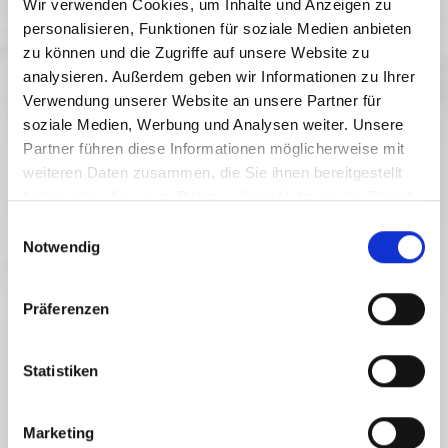
Wir verwenden Cookies, um Inhalte und Anzeigen zu
personalisieren, Funktionen für soziale Medien anbieten
zu können und die Zugriffe auf unsere Website zu
analysieren. Außerdem geben wir Informationen zu Ihrer
Verwendung unserer Website an unsere Partner für
soziale Medien, Werbung und Analysen weiter. Unsere
Partner führen diese Informationen möglicherweise mit
weiteren Daten zusammen, die Sie ihnen bereitgestellt
haben oder die sie im Rahmen Ihrer Nutzung der Dienste
gesammelt haben.
E
Notwendig
i
n
w
Präferenzen
i
l
JEDINEČNÁ VYHLÍDKOVÁ MÍSTA
l
Statistiken
SKIPANORAMA NASSFELD
i
g
Marketing
u