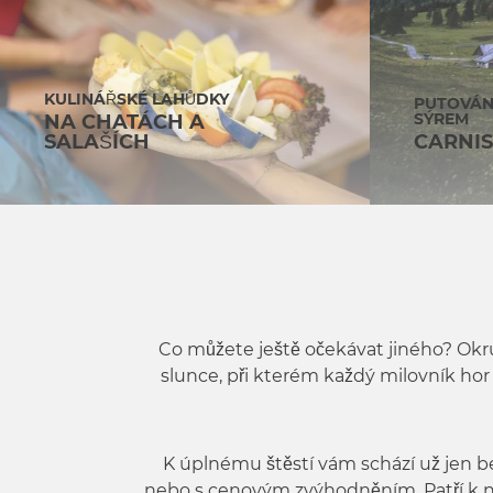
w
a
h
l
KULINÁŘSKÉ LAHŮDKY
PUTOVÁN
SÝREM
NA CHATÁCH A
SALAŠÍCH
CARNIS
Co můžete ještě očekávat jiného? Okru
slunce, při kterém každý milovník ho
K úplnému štěstí vám schází už jen b
nebo s cenovým zvýhodněním. Patří k 