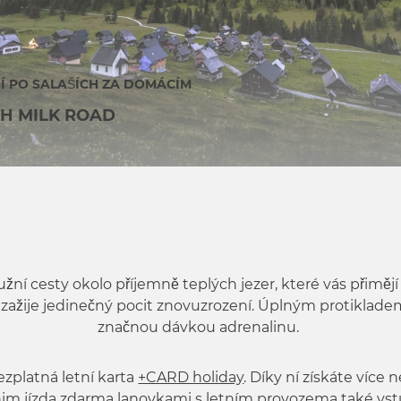
Í PO SALAŠÍCH ZA DOMÁCÍM
H MILK ROAD
žní cesty okolo příjemně teplých jezer, které vás přimě
r zažije jedinečný pocit znovuzrození. Úplným protiklad
značnou dávkou adrenalinu.
ezplatná letní karta
+CARD holiday
. Díky ní získáte více
nim jízda zdarma
lanovkami s letním provozema
také vst