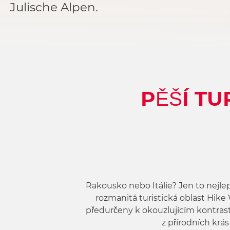
Julische Alpen.
PĚŠÍ TU
Rakousko nebo Itálie? Jen to nejlep
rozmanitá turistická oblast Hike 
předurčeny k okouzlujícím kontras
z přírodních krá