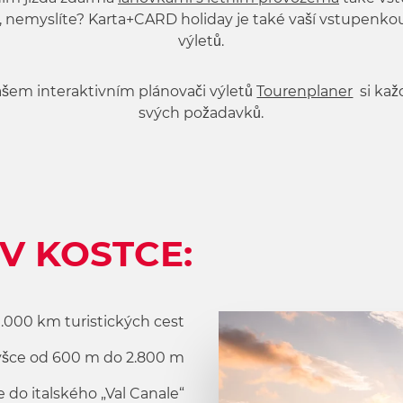
, nemyslíte? Karta+CARD holiday je také vaší vstupenk
výletů.
našem interaktivním plánovači výletů
Tourenplaner
si kaž
svých požadavků.
V KOSTCE:
1.000 km turistických cest
ýšce od 600 m do 2.800 m
 do italského „Val Canale“