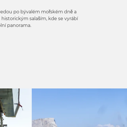
ky vedou po bývalém mořském dně a
historickým salaším, kde se vyrábí
lní panorama.