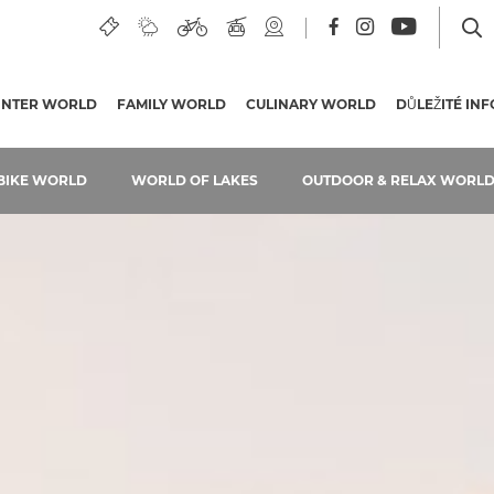
 pokud…
UÁLNÍ STRÁNKA)
INTER WORLD
FAMILY WORLD
CULINARY WORLD
DŮLEŽITÉ IN
BIKE WORLD
WORLD OF LAKES
OUTDOOR & RELAX WORL