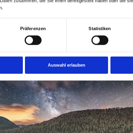
 Daten zusammen, die Sie ihnen bereitgestellt haben oder die s
n.
Präferenzen
Statistiken
O SKALÁCH
EZENÍ
VÝLETY ZA PŘÍJEM
Auswahl erlauben