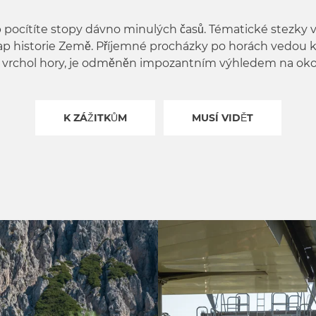
lp pocítíte stopy dávno minulých časů. Tématické stez
tap historie Země. Příjemné procházky po horách vedou k 
lá vrchol hory, je odměněn impozantním výhledem na oko
K ZÁŽITKŮM
MUSÍ VIDĚT