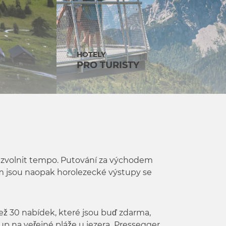
HOTELY
PRO TURISTY
jí zvolnit tempo. Putování za východem
em jsou naopak horolezecké výstupy se
 než 30 nabídek, které jsou buď zdarma,
up na veřejné pláže u jezera
Pressegger