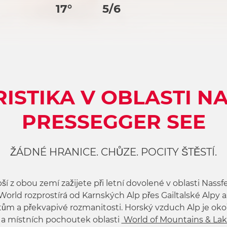
17°
5/6
RISTIKA V OBLASTI N
PRESSEGGER SEE
ŽÁDNÉ HRANICE. CHŮZE. POCITY ŠTĚSTÍ.
ší z obou zemí zažijete při letní dovolené v oblasti Nas
World rozprostírá od Karnských Alp přes Gailtalské Alpy a
tům a překvapivé rozmanitosti. Horský vzduch Alp je o
s a místních pochoutek oblasti
World of Mountains & La