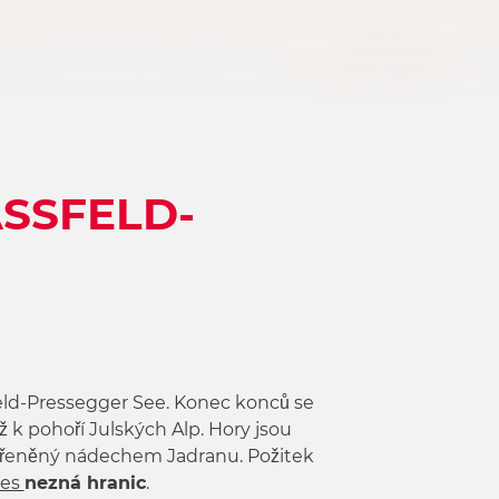
ASSFELD-
sfeld-Pressegger See. Konec konců se
ž k pohoří Julských Alp. Hory jsou
kořeněný nádechem Jadranu. Požitek
kes
nezná hranic
.