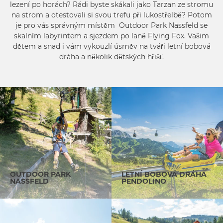
lezení po horách? Rádi byste skákali jako Tarzan ze stromu
na strom a otestovali si svou trefu při lukostřelbě? Potom
je pro vás správným místěm Outdoor Park Nassfeld se
skalním labyrintem a sjezdem po laně Flying Fox. Vašim
dětem a snad i vám vykouzlí úsměv na tváři letní bobová
dráha a několik dětských hřišť.
OUTDOOR PARK
LETNÍ BOBOVÁ DRÁHA
NASSFELD
PENDOLINO