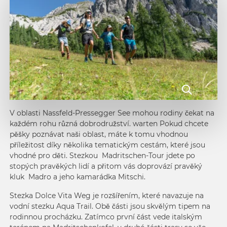
V oblasti Nassfeld-Pressegger See mohou rodiny čekat na
každém rohu různá dobrodružství. warten Pokud chcete
pěšky poznávat naši oblast, máte k tomu vhodnou
příležitost díky několika tematickým cestám, které jsou
vhodné pro děti. Stezkou Madritschen-Tour jdete po
stopých pravěkých lidí a přitom vás doprovází pravěký
kluk Madro a jeho kamarádka Mitschi.
Stezka
Dolce Vita Weg
je rozšířením, které navazuje na
vodní stezku
Aqua Trail
. Obě části jsou skvělým tipem na
rodinnou procházku. Zatímco první část vede italským