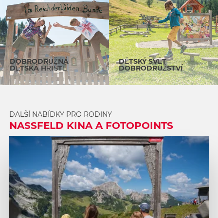
DOBRODRUŽNÁ
DĚTSKÝ SVĚT
DĚTSKÁ HŘIŠTĚ
DOBRODRUŽSTVÍ
DALŠÍ NABÍDKY PRO RODINY
NASSFELD KINA A FOTOPOINTS