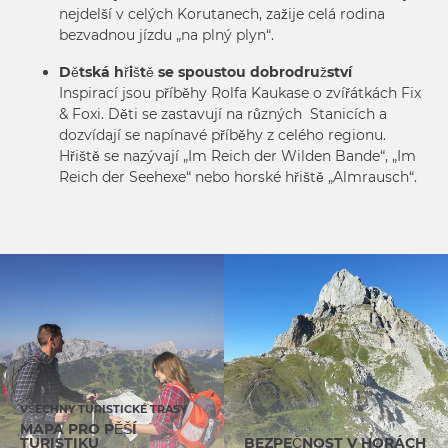
nejdelší v celých Korutanech, zažije celá rodina
bezvadnou jízdu „na plný plyn“.
Dětská hřiště se spoustou dobrodružství
Inspirací jsou příběhy Rolfa Kaukase o zvířátkách Fix
& Foxi. Děti se zastavují na různých Stanicích a
dozvídají se napínavé příběhy z celého regionu.
Hřiště se nazývají „Im Reich der Wilden Bande“, „Im
Reich der Seehexe“ nebo horské hřiště „Almrausch“.
VŠECHNY TURISTICKÉ TRASY
MAPA PRO PĚŠÍ
TURISTIKU
BEZPEČNOST V HORÁCH