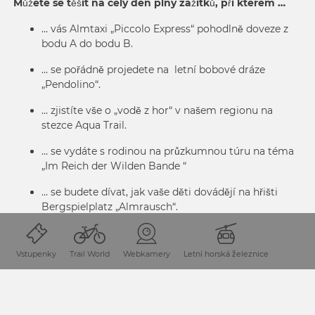
Můžete se těšit na celý den plný zážitků, při kterém …
… vás Almtaxi „Piccolo Express“ pohodlně doveze z
bodu A do bodu B.
… se pořádně projedete na
letní bobové dráze
„Pendolino“
.
… zjistíte vše o „vodě z hor“ v našem regionu na
stezce
Aqua Trail
.
… se vydáte s rodinou na průzkumnou túru na téma
„Im Reich der Wilden Bande “
… se budete dívat, jak vaše děti dovádějí na hřišti
Bergspielplatz „Almrausch“.
… si vychutnáte dechberoucí panoaram hor na
vyhlídce Sky Plate na vrcholu Gartnerkofel.
Vstupenky
Trail World
Webkamery
Letní horská železnice
JEŠTĚ VĚTŠÍ POŽITEK Z DOVOLENÉ VE