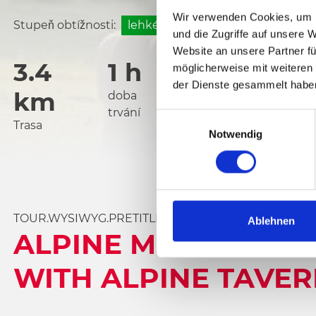
Wir verwenden Cookies, um I
Stupeň obtížnosti:
lehké
und die Zugriffe auf unsere 
Website an unsere Partner fü
3.4
1 h
1409 m
möglicherweise mit weiteren
der Dienste gesammelt habe
km
převýšení
doba
trvání
E
Trasa
Nejnižší bod
Notwendig
i
n
w
i
l
TOUR.WYSIWYG.PRETITLE
l
Ablehnen
ALPINE MEADOW HIK
i
g
WITH ALPINE TAVER
u
n
g