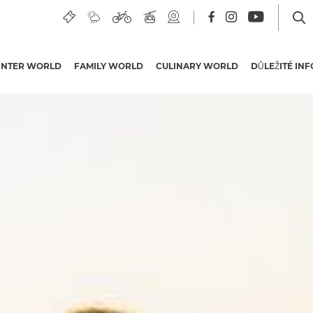
descent - TW N25
INTER WORLD
FAMILY WORLD
CULINARY WORLD
DŮLEŽITÉ IN