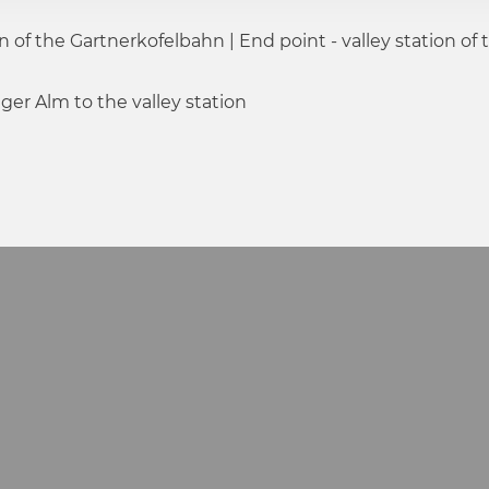
on of the Gartnerkofelbahn | End point - valley station of
er Alm to the valley station