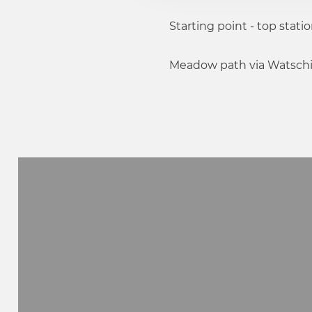
s
a
Starting point - top stati
u
s
Meadow path via Watschig
w
a
h
l