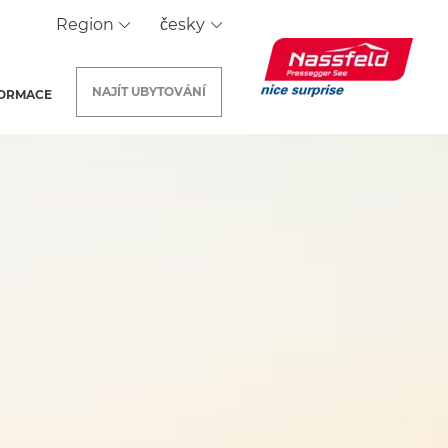
Region
česky
NAJÍT
UBYTOVÁNÍ
FORMACE