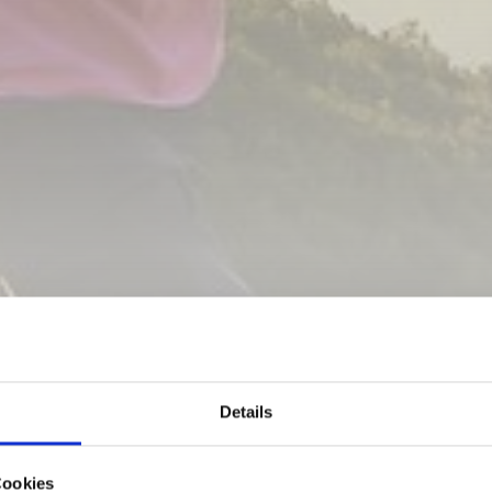
 HIKE - LEISURE
Details
DESCENT - TW N
Cookies