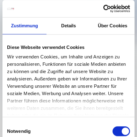
Zustimmung
Details
Über Cookies
Diese Webseite verwendet Cookies
Wir verwenden Cookies, um Inhalte und Anzeigen zu
personalisieren, Funktionen für soziale Medien anbieten
zu können und die Zugriffe auf unsere Website zu
analysieren. Außerdem geben wir Informationen zu Ihrer
Verwendung unserer Website an unsere Partner für
soziale Medien, Werbung und Analysen weiter. Unsere
OISTERNIG
Partner führen diese Informationen möglicherweise mit
weiteren Daten zusammen, die Sie ihnen bereitgestellt
Stupeň obtížnosti:
těžké
haben oder die sie im Rahmen Ihrer Nutzung der Dienste
9 km
4 h
591 m převýšení
2052 m převýšení
gesammelt haben.
E
Trasa
doba trvání
Nejnižší bod
Nejvyšší bod
Notwendig
i
1459 m převýšení
0 m převýšení