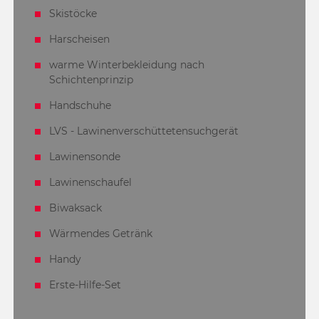
Skistöcke
Harscheisen
warme Winterbekleidung nach
Schichtenprinzip
Handschuhe
LVS - Lawinenverschüttetensuchgerät
Lawinensonde
Lawinenschaufel
Biwaksack
Wärmendes Getränk
Handy
Erste-Hilfe-Set