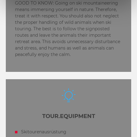
GOOD TO KNOW: Going on ski mountaineering
means immersing yourself in nature. Therefore,
treat it with respect. You should also not neglect
the proper handling of wild animals when ski
touring. The best is to follow the signposted
routes and leave the animals their important
retreat area. This avoids unnecessary disturbance
and stress, and humans as well as animals can
peacefully enjoy the calm.
TOUR.EQUIPMENT
Skitourenausrüstung