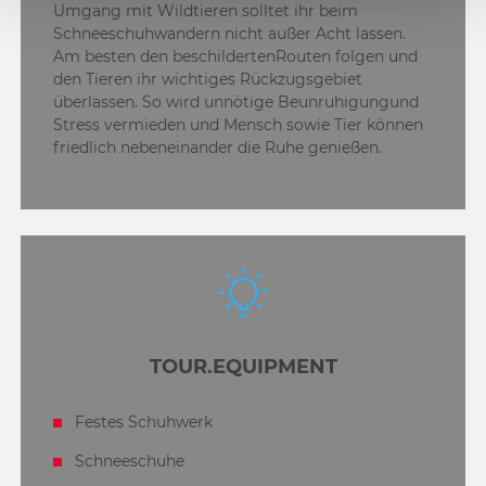
Umgang mit Wildtieren solltet ihr beim
Schneeschuhwandern nicht außer Acht lassen.
Am besten den beschildertenRouten folgen und
den Tieren ihr wichtiges Rückzugsgebiet
überlassen. So wird unnötige Beunruhigungund
Stress vermieden und Mensch sowie Tier können
friedlich nebeneinander die Ruhe genießen.
TOUR.EQUIPMENT
Festes Schuhwerk
Schneeschuhe