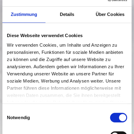
Zustimmung
Details
Über Cookies
Diese Webseite verwendet Cookies
Wir verwenden Cookies, um Inhalte und Anzeigen zu
personalisieren, Funktionen für soziale Medien anbieten
zu können und die Zugriffe auf unsere Website zu
analysieren. Außerdem geben wir Informationen zu Ihrer
SW_N7 KIRCHBACHER WIPFELALM
Verwendung unserer Website an unsere Partner für
soziale Medien, Werbung und Analysen weiter. Unsere
Stupeň obtížnosti:
těžké
Partner führen diese Informationen möglicherweise mit
weiteren Daten zusammen, die Sie ihnen bereitgestellt
18.2 km
7 h
625 m převýšení
Trasa
doba trvání
Nejnižší bod
haben oder die sie im Rahmen Ihrer Nutzung der Dienste
1577 m převýšení
gesammelt haben.
E
952 m převýšení
Nejvyšší bod
Notwendig
i
952 m převýšení
n
w