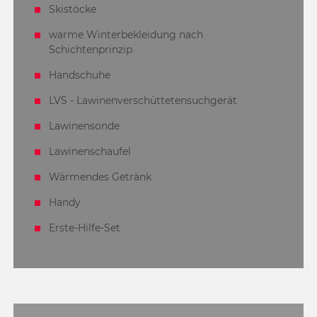
Skistöcke
warme Winterbekleidung nach
Schichtenprinzip
Handschuhe
LVS - Lawinenverschüttetensuchgerät
Lawinensonde
Lawinenschaufel
Wärmendes Getränk
Handy
Erste-Hilfe-Set