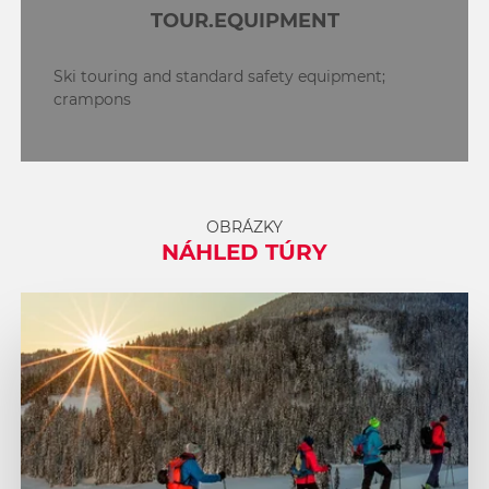
TOUR.EQUIPMENT
Ski touring and standard safety equipment;
crampons
OBRÁZKY
NÁHLED TÚRY