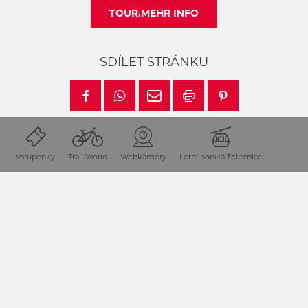
TOUR.MEHR INFO
SDÍLET STRÁNKU
Vstupenky
Trail World
Webkamery
Letní horská železnice
Poloha a příjezd
Region Nassfeld-Pressegger See leží v rakouských
Korutanech přímo na hranicích s Itálií.