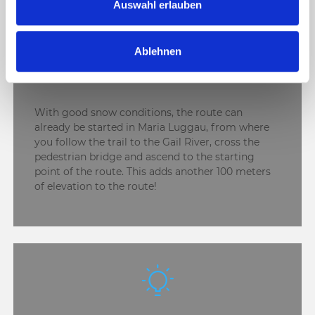
s
Auswahl erlauben
w
a
Ablehnen
h
l
TOUR.SUGGESTION
With good snow conditions, the route can
already be started in Maria Luggau, from where
you follow the trail to the Gail River, cross the
pedestrian bridge and ascend to the starting
point of the route. This adds another 100 meters
of elevation to the route!