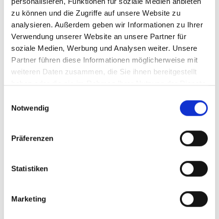
personalisieren, Funktionen für soziale Medien anbieten
zu können und die Zugriffe auf unsere Website zu
analysieren. Außerdem geben wir Informationen zu Ihrer
Verwendung unserer Website an unsere Partner für
soziale Medien, Werbung und Analysen weiter. Unsere
Partner führen diese Informationen möglicherweise mit
weiteren Daten zusammen, die Sie ihnen bereitgestellt
haben oder die sie im Rahmen Ihrer Nutzung der Dienste
gesammelt haben.
E
Notwendig
i
n
w
Präferenzen
i
l
l
Statistiken
i
g
Marketing
u
n