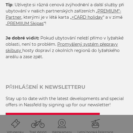
Tip
: Užívejte si různá cenová zvýhodnění a další služby při
ubytování v našich partnerských zařízeních
„PREMIUM“-
Partner
, kterými je v létě karta „
+CARD holiday
“ a v zimě
„
PREMIIUM Skipas
“!
Je dobré vědět:
Pokud ubytování neleží přímo v lyžařské
oblasti, není to problém.
Promyšlený systém přepravy
skibusy
hosty dopraví z okolních regionů do lyžařského
areálu a zase zpět.
PŘIHLÁŠENÍ K NEWSLETTERU
Stay up to date with the latest developments and special
offers in Nassfeld by signing up for our newsletter!
SIGNING UP FOR OUR NEWSLETTER
Vstupenky
Trail World
Webkamery
Letní horská železnice