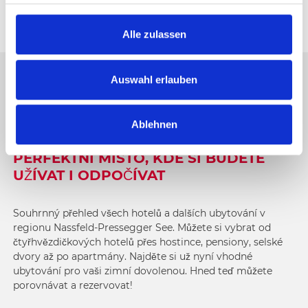
g
s
Alle zulassen
a
u
s
Auswahl erlauben
LYŽAŘSKÁ UBYTOVÁNÍ V OBLASTI
w
NASSFELD-PRESSEGGER SEE
a
Ablehnen
h
l
PERFEKTNÍ MÍSTO, KDE SI BUDETE
UŽÍVAT I ODPOČÍVAT
Souhrnný přehled všech hotelů a dalších ubytování v
regionu Nassfeld-Pressegger See. Můžete si vybrat od
čtyřhvězdičkových hotelů přes hostince, pensiony, selské
dvory až po apartmány. Najděte si už nyní vhodné
ubytování pro vaši zimní dovolenou. Hned teď můžete
porovnávat a rezervovat!