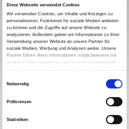
Diese Webseite verwendet Cookies
Wir verwenden Cookies, um Inhalte und Anzeigen zu
personalisieren, Funktionen für soziale Medien anbieten
zu können und die Zugriffe auf unsere Website zu
analysieren. Außerdem geben wir Informationen zu Ihrer
Verwendung unserer Website an unsere Partner für
CIRCUITO REISACH-JOCHALM K2
soziale Medien, Werbung und Analysen weiter. Unsere
Partner führen diese Informationen möglicherweise mit
Livello di difficoltà:
medio
weiteren Daten zusammen, die Sie ihnen bereitgestellt
haben oder die sie im Rahmen Ihrer Nutzung der Dienste
18.3 km
3.5 h
649 hm
1557 hm
gesammelt haben.
Distanza
Durata
Punto più basso
Punto più alto
E
Notwendig
908 hm
908 hm
i
n
w
Präferenzen
i
l
CIRCUITO REISACH-JOCHALM K2
l
Statistiken
i