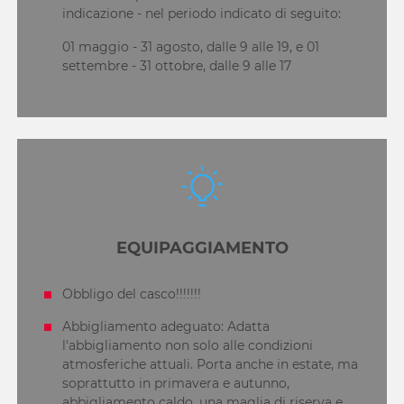
indicazione - nel periodo indicato di seguito:
01 maggio - 31 agosto, dalle 9 alle 19, e 01
settembre - 31 ottobre, dalle 9 alle 17
EQUIPAGGIAMENTO
Obbligo del casco!!!!!!!
Abbigliamento adeguato: Adatta
l'abbigliamento non solo alle condizioni
atmosferiche attuali. Porta anche in estate, ma
soprattutto in primavera e autunno,
abbigliamento caldo, una maglia di riserva e