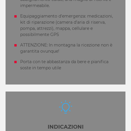
impermeabile.
Equipaggiamento d'emergenza: medicazioni,
kit di riparazione (camera d'aria di riserva,
pompa, attrezzi), mappa, cellulare e
possibilmente GPS
ATTENZIONE: In montagna la ricezione non è
garantita ovunque!
Porta con te abbastanza da bere e pianifica
soste in tempo utile
INDICAZIONI