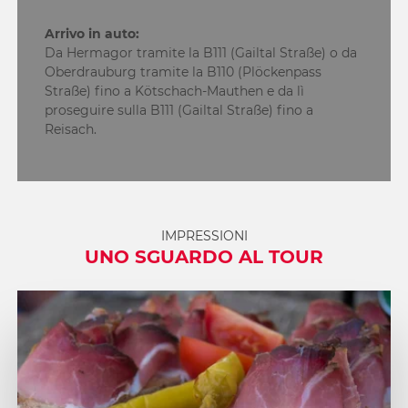
Arrivo in auto:
Da Hermagor tramite la B111 (Gailtal Straße) o da
Oberdrauburg tramite la B110 (Plöckenpass
Straße) fino a Kötschach-Mauthen e da lì
proseguire sulla B111 (Gailtal Straße) fino a
Reisach.
IMPRESSIONI
UNO SGUARDO AL TOUR