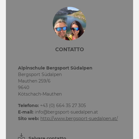
CONTATTO
Alpinschule Bergsport Südalpen
Bergsport Südalpen
Mauthen 259/6
9640
Kötschach-Mauthen
Telefono:
+43 (0) 664 35 27 305
E-mail:
info@bergsport-suedalpen.at
Sito web:
http://www.bergsport-suedalpen.at/
Salvare contatto