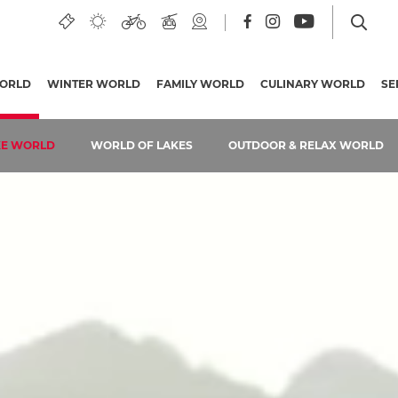
ger See
ike:
ORLD
(PAGINA ATTUALE)
WINTER WORLD
FAMILY WORLD
CULINARY WORLD
SE
KE WORLD
WORLD OF LAKES
OUTDOOR & RELAX WORLD