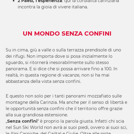
2 Paesi, 1 esperienza
: qui la cordialità carinziana
incontra la gioia di vivere italiana.
UN MONDO SENZA CONFINI
Su in cima, giù a valle o sulla terrazza prendisole di uno
dei rifugi. Non importa dove si posa inizialmente lo
sguardo, si ritornerà inesorabilmente sullo stesso
panorama. E si dice che si possa arrivare fino a 100. In
realtà, in questa regione di vacanze, non si ha mai
abbastanza della vista senza confini.
E questo non solo per i tanti panorami mozzafiato sulle
montagne della Carinzia. Ma anche per il senso di libertà e
le opportunità senza confini che il territorio offre grazie
alla sua grandiosa estensione.
„
Senza confini
“ è proprio la parola giusta. Infatti chi scia
nel Sun Ski World non avrà ai suoi piedi, ovvero ai suoi sci,
le Alpi Carniche, del Gailtal e Giulie. Oltre alle piste