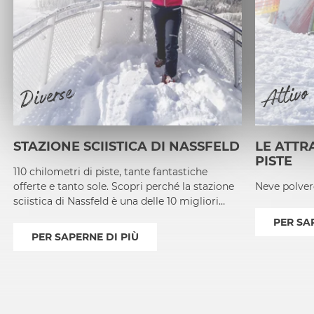
Diverse
Attivo
STAZIONE SCIISTICA DI NASSFELD
LE ATTR
PISTE
110 chilometri di piste, tante fantastiche
offerte e tanto sole. Scopri perché la stazione
Neve polvero
sciistica di Nassfeld è una delle 10 migliori
stazioni sciistiche dell'Austria!
PER SA
PER SAPERNE DI PIÙ
1
2