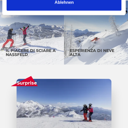
Ablehnen
h
l
IL PIACERE DI SCIARE A
ESPERIENZA DI NEVE
NASSFELD
ALTA
Surprise