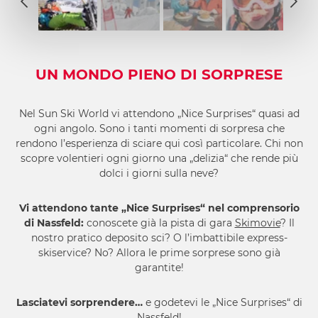
2
1
3
2
4
3
5
4
UN MONDO PIENO DI SORPRESE
6
5
7
6
Nel Sun Ski World vi attendono „Nice Surprises“ quasi ad
8
7
ogni angolo. Sono i tanti momenti di sorpresa che
9
rendono l’esperienza di sciare qui così particolare. Chi non
8
10
scopre volentieri ogni giorno una „delizia“ che rende più
9
dolci i giorni sulla neve?
10
Vi attendono tante „Nice Surprises“ nel comprensorio
di Nassfeld:
conoscete già la pista di gara
Skimovie
? Il
nostro pratico deposito sci? O l’imbattibile express-
skiservice? No? Allora le prime sorprese sono già
garantite!
Lasciatevi sorprendere…
e godetevi le „Nice Surprises“ di
Nassfeld!