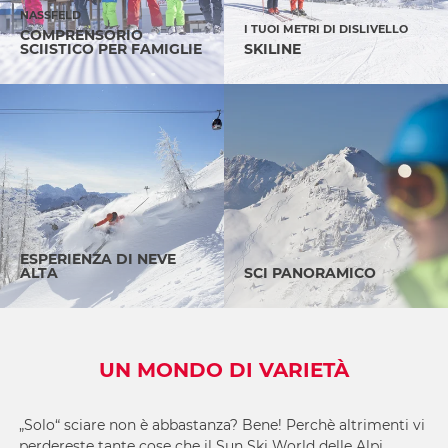
NASSFELD
I TUOI METRI DI DISLIVELLO
COMPRENSORIO
SCIISTICO PER FAMIGLIE
SKILINE
ESPERIENZA DI NEVE
ALTA
SCI PANORAMICO
UN MONDO DI VARIETÀ
„Solo“ sciare non è abbastanza? Bene! Perchè altrimenti vi
perdereste tante cose che il Sun Ski World delle Alpi