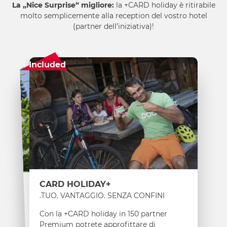
La „Nice Surprise“ migliore:
la +CARD holiday è ritirabile
molto semplicemente alla reception del vostro hotel
(partner dell’iniziativa)!
Included
GÄSTECARD BASIC
+CARD HOLIDAY
LA CARTA VACANZA PER TUTTI
TUO. VANTAGGIO. SENZA CONFINI.
Con la Basic Guest Card, l'estate nella
Con la +CARD holiday in 150 partner
regione di Nassfeld-Pressegger See
Premium potrete approfittare di