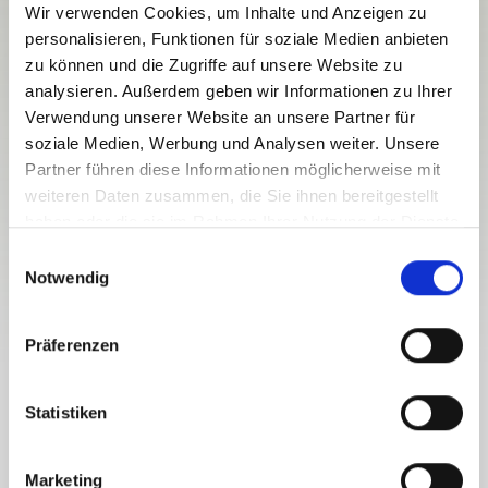
Wir verwenden Cookies, um Inhalte und Anzeigen zu
personalisieren, Funktionen für soziale Medien anbieten
zu können und die Zugriffe auf unsere Website zu
analysieren. Außerdem geben wir Informationen zu Ihrer
Verwendung unserer Website an unsere Partner für
soziale Medien, Werbung und Analysen weiter. Unsere
Partner führen diese Informationen möglicherweise mit
weiteren Daten zusammen, die Sie ihnen bereitgestellt
haben oder die sie im Rahmen Ihrer Nutzung der Dienste
gesammelt haben.
E
Notwendig
i
n
w
Präferenzen
i
l
IL PIACERE DEL GOLF IN UN PAESAGGIO
l
Statistiken
STRAORDINARIO
i
GIOCARE A GOLF NELLO SPAZIO
g
NATURALE DI NASSFELD-PRESSEGGER
Marketing