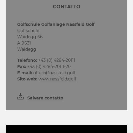
CONTATTO
Golfschule Golfanlage Nassfeld Golf
Golfschule
Waidegg 66
A-9631
Waidegg
Telefono:
+43 (0) 4284-20111
Fax:
+43 (0) 4284-20111-20
E-mail:
office@nassfeld.golf
Sito web:
www.nassfeld.golf
Salvare contatto