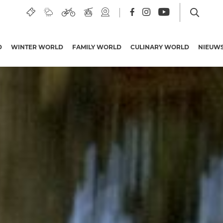
D
WINTER WORLD
FAMILY WORLD
CULINARY WORLD
NIEUW
Hotels in de regio
Nassfeld-Pressegger See
Groepsreizen
Vakantieaanbod
Ervaringen en
belevenissen
PREMIUM Cards
Karinthië kwaliteit