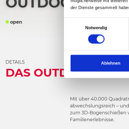
OUTDOOR PARK
möglicherweise mit weiteren
der Dienste gesammelt habe
E
open
Notwendig
i
n
w
i
l
DETAILS
l
Ablehnen
DAS OUTDOOR-ERLE
i
g
u
n
g
Mit über 40.000 Quadratm
s
abwechslungsreich – und 
a
zum 3D-Bogenschießen ver
u
Familienerlebnisse.
s