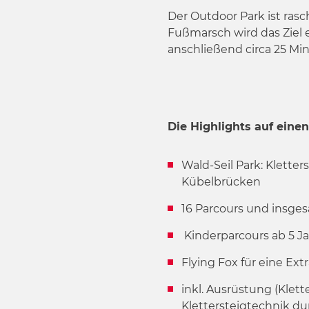
w
Der Outdoor Park ist ra
a
Fußmarsch wird das Ziel e
h
anschließend circa 25 Mi
l
Die Highlights auf einen
Wald-Seil Park: Klette
Kübelbrücken
16 Parcours und insge
Kinderparcours ab 5 Ja
Flying Fox für eine Ex
inkl. Ausrüstung (Klett
Klettersteigtechnik du