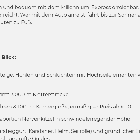
sch und bequem mit dem Millennium-Express erreichbar
rreicht. Wer mit dem Auto anreist, fährt bis zur Sonnen
nuten zu Fuß.
 Blick:
rsteige, Höhlen und Schluchten mit Hochseilelementen wi
samt 3.000 m Kletterstrecke
hren & 100cm Körpergröße, ermäßigter Preis ab € 10
traportion Nervenkitzel in schwindelerregender Höhe
ersteiggurt, Karabiner, Helm, Seilrolle) und gründlicher 
rch geprüfte Guides