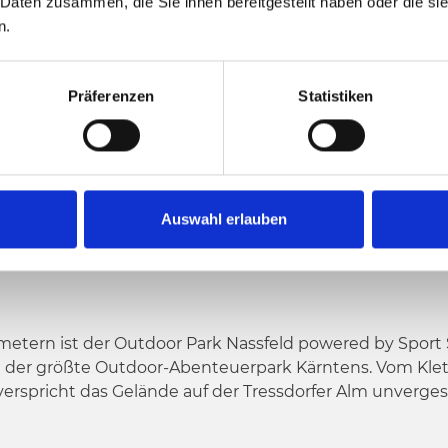
 NASSFELD
 Daten zusammen, die Sie ihnen bereitgestellt haben oder die s
n.
Präferenzen
Statistiken
Auswahl erlauben
BNIS AM NASSFELD!
etern ist der Outdoor Park Nassfeld powered by Sport
der größte Outdoor-Abenteuerpark Kärntens. Vom Klett
spricht das Gelände auf der Tressdorfer Alm unverges